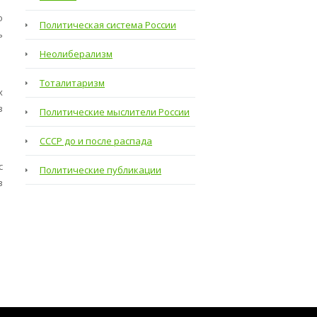
о
Политическая система России
ь
Неолиберализм
Тоталитаризм
х
з
Политические мыслители России
СССР до и после распада
с
Политические публикации
в