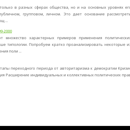
только в разных сферах общества, но и на основных уровнях ег
публичном, групповом, личном. Это дает основание рассмотрет
щ ...
9-2000
ют множество характерных примеров применения политически
ыше типологии. Попробуем кратко проанализировать некоторые и
ия поли ...
пы переходного периода от авторитаризма к демократии Кризи
ция Расширение индивидуальных и коллективных политических пра