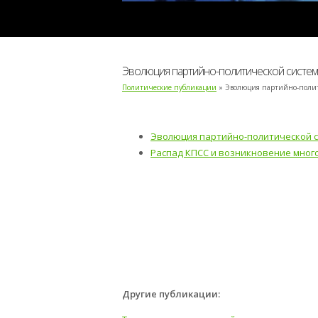
Эволюция партийно-политической систе
Политические публикации
» Эволюция партийно-полит
Эволюция партийно-политической 
Распад КПСС и возникновение мног
Другие публикации: