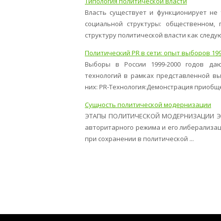
Типология политической власти
Власть существует и функционирует не 
социальной структуры: общественном, 
структуру политической власти как следую
Политический PR в сети: опыт выборов 199
Выборы в России 1999-2000 годов да
технологий в рамках представленной в
них: PR-Технология:Демонстрация приобщен
Сущность политической модернизации
ЭТАПЫ ПОЛИТИЧЕСКОЙ МОДЕРНИЗАЦИИ Эта
авторитарного режима и его либерализа
при сохранении в политической ...