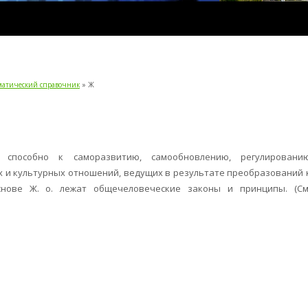
ематический справочник
» Ж
е способно к саморазвитию, самообновлению, регулировани
х и культурных отношений, ведущих в результате преобразований 
снове Ж. о. лежат общечеловеческие законы и принципы. (См