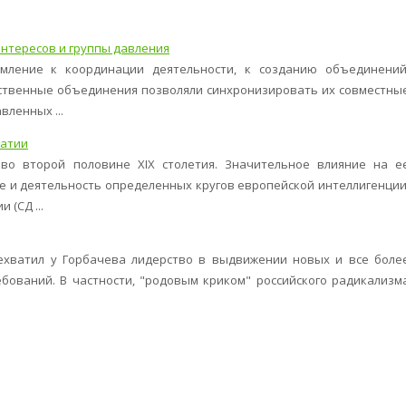
нтересов и группы давления
мление к координации деятельности, к созданию объединений
ственные объединения позволяли синхронизировать их совместны
вленных ...
ратии
во второй половине XIX столетия. Значительное влияние на е
 и деятельность определенных кругов европейской интеллигенции
(СД ...
ехватил у Горбачева лидерство в выдвижении новых и все боле
бований. В частности, "родовым криком" российского радикализм