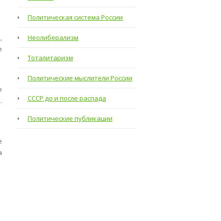
Политическая система России
,
Неолиберализм
е
Тоталитаризм
Политические мыслители России
е
СССР до и после распада
.
Политические публикации
е
а