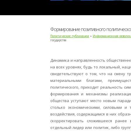
Формирование позитивного политическог
Политические публикации
»
Информационная революц
государства
Динамика и направленность общественно
на всех уровнях, будь то локальный, на
свидетельствуют о том, что на смену т
материальными благами, преимуще
политического, приходит реальность си
формирования и механизмы реализации
общества уступают место новым паради
столько экономическими, силовыми и т
воздействия, содержащимся в них образ
скорректировать сложившееся ранее 
отдельный лидер или политик, либо груп