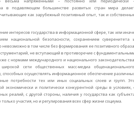
ко весьма напряженными – постоянно или периодически 
диа в подавляющем большинстве развитых стран мира делае
учитывающие как зарубежный позитивный опыт, так и собственны
ение интересов государства в информационной сфере, так или инач
нием национальной безопасности, сохранением суверенитета 
о невозможно в том числе без формирования ее позитивного образа
нструментарий, не вступающий в противоречие с фундаментальным
акже с нормами международного и национального законодательства
 широкой сети общественных масс-медиа общенационального
й, способных осуществлять информационное обеспечение различны
нные потребности тех или иных социальных слоев и групп. Эт
й экономически и политически конкурентной среды в условиях, 
ых реалий, с другой стороны, наличия у государства как субъект
только участия, но и регулирования всех сфер жизни социума.