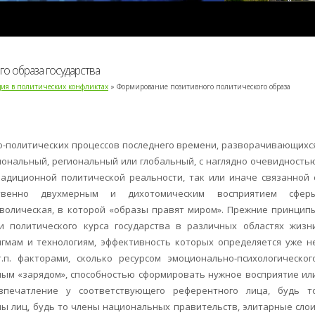
о образа государства
ия в политических конфликтах
» Формирование позитивного политического образа
-политических процессов последнего времени, разворачивающихс
циональный, региональный или глобальный, с наглядно очевидность
радиционной политической реальности, так или иначе связанной 
ственно двухмерным и дихотомическим восприятием сфер
мволическая, в которой «образы правят миром». Прежние принцип
 политического курса государства в различных областях жизн
гмам и технологиям, эффективность которых определяется уже н
.п. факторами, сколько ресурсом эмоционально-психологическог
ным «зарядом», способностью сформировать нужное восприятие ил
впечатление у соответствующего референтного лица, будь т
пы лиц, будь то члены национальных правительств, элитарные слои