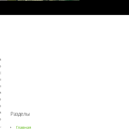
я
ю
с
ы
ы
и
е
о
и
Разделы
о
,
Главная