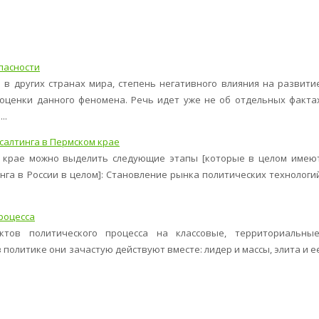
пасности
 в других странах мира, степень негативного влияния на развити
оценки данного феномена. Речь идет уже не об отдельных факта
..
салтинга в Пермском крае
м крае можно выделить следующие этапы [которые в целом имею
нга в России в целом]: Становление рынка политических технологи
роцесса
ктов политического процесса на классовые, территориальные
в политике они зачастую действуют вместе: лидер и массы, элита и е