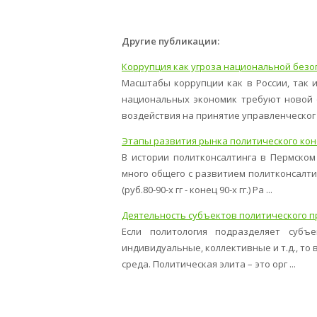
Другие публикации:
Коррупция как угроза национальной безо
Масштабы коррупции как в России, так и
национальных экономик требуют новой 
воздействия на принятие управленческог .
Этапы развития рынка политического кон
В истории политконсалтинга в Пермско
много общего с развитием политконсалти
(руб.80-90-х гг - конец 90-х гг.) Ра ...
Деятельность субъектов политического п
Если политология подразделяет субъе
индивидуальные, коллективные и т.д., то 
среда. Политическая элита – это орг ...