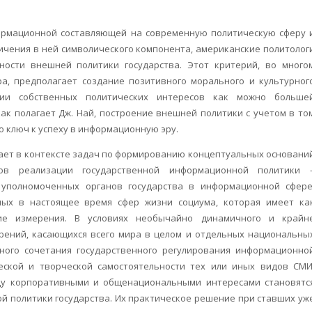
ормационной составляющей на современную политическую сферу 
ичения в ней символического компонента, американские политолог
ости внешней политики государства. Этот критерий, во много
а, предполагает создание позитивного морального и культурног
ии собственных политических интересов как можно больше
как полагает Дж. Най, построение внешней политики с учетом в то
о ключ к успеху в информационную эру.
ает в контексте задач по формированию концептуальных основани
ов реализации государственной информационной политики 
 уполномоченных органов государства в информационной сфере
ых в настоящее время сфер жизни социума, которая имеет ка
ие измерения. В условиях необычайно динамичного и крайн
рений, касающихся всего мира в целом и отдельных национальны
ьного сочетания государственного регулирования информационно
ской и творческой самостоятельности тех или иных видов СМИ
ду корпоративными и общенациональными интересами становятс
 политики государства. Их практическое решение при ставших уж