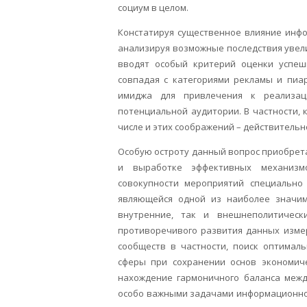
социум в целом.
Констатируя существенное влияние инф
анализируя возможные последствия увел
вводят особый критерий оценки успешн
совпадая с категориями рекламы и пиар
имиджа для привлечения к реализац
потенциальной аудитории. В частности, 
числе и этих соображений – действительн
Особую остроту данный вопрос приобрет
и выработке эффективных механизм
совокупности мероприятий специально
являющейся одной из наиболее значим
внутренние, так и внешнеполитическ
противоречивого развития данных изме
сообществ в частности, поиск оптимал
сферы при сохранении основ экономиче
нахождение гармоничного баланса меж
особо важными задачами информационной