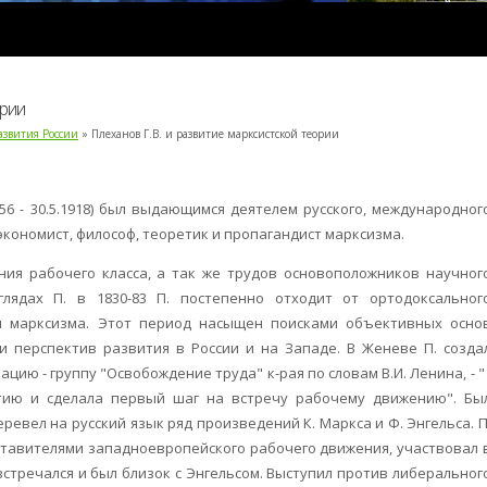
ории
азвития России
» Плеханов Г.В. и развитие марксистской теории
56 - 30.5.1918) был выдающимся деятелем русского, международног
экономист, философ, теоретик и пропагандист марксизма.
ия рабочего класса, а так же трудов основоположников научног
лядах П. в 1830-83 П. постепенно отходит от ортодоксальног
и марксизма. Этот период насыщен поисками объективных осно
 и перспектив развития в России и на Западе. В Женеве П. созда
ию - группу "Освобождение труда" к-рая по словам В.И. Ленина, - " 
тию и сделала первый шаг на встречу рабочему движению". Бы
евел на русский язык ряд произведений К. Маркса и Ф. Энгельса. П
ставителями западноевропейского рабочего движения, участвовал 
 встречался и был близок с Энгельсом. Выступил против либеральног