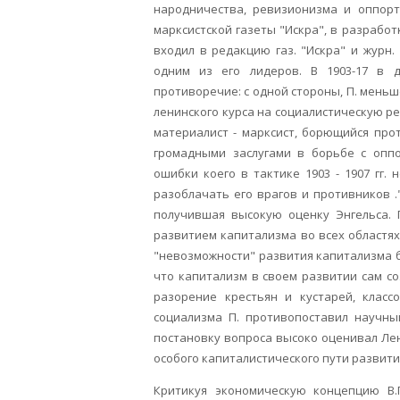
народничества, ревизионизма и оппорт
марксистской газеты "Искра", в разработ
входил в редакцию газ. "Искра" и журн.
одним из его лидеров. В 1903-17 в д
противоречие: с одной стороны, П. меньш
ленинского курса на социалистическую ре
материалист - марксист, борющийся прот
громадными заслугами в борьбе с оппо
ошибки коего в тактике 1903 - 1907 гг. 
разоблачать его врагов и противников ."
получившая высокую оценку Энгельса. 
развитием капитализма во всех областя
"невозможности" развития капитализма 
что капитализм в своем развитии сам с
разорение крестьян и кустарей, класс
социализма П. противопоставил научны
постановку вопроса высоко оценивал Ле
особого капиталистического пути развити
Критикуя экономическую концепцию В.