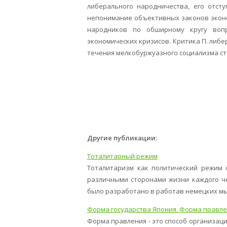
либерального народничества, его отст
непонимание объективных законов эконо
народников по обширному кругу вопр
экономических кризисов. Критика П. либер
течения мелкобуржуазного социализма ст
Другие публикации:
Тоталитарный режим
Тоталитаризм как политический режим с
различными сторонами жизни каждого че
было разработано в работав немецких мыс
Форма государства Япония. Форма правле
Форма правления - это способ организац