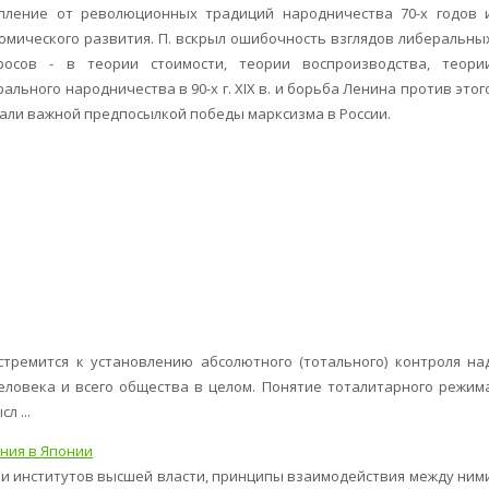
упление от революционных традиций народничества 70-х годов 
мического развития. П. вскрыл ошибочность взглядов либеральны
осов - в теории стоимости, теории воспроизводства, теори
ального народничества в 90-х г. XIX в. и борьба Ленина против этог
али важной предпосылкой победы марксизма в России.
тремится к установлению абсолютного (тотального) контроля на
ловека и всего общества в целом. Понятие тоталитарного режим
л ...
ния в Японии
ии институтов высшей власти, принципы взаимодействия между ним