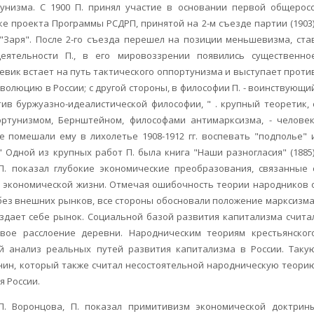
унизма. С 1900 П. принял участие в основании первой общеросс
ке проекта Программы РСДРП, принятой на 2-м съезде партии (1903)
 "Заря". После 2-го съезда перешел на позиции меньшевизма, ста
еятельности П., в его мировоззрении появились существенно
евик встает на путь тактического оппортунизма и выступает проти
волюцию в России; с другой стороны, в философии П. - воинствующи
ив буржуазно-идеалистической философии, " . крупный теоретик, 
ртунизмом, Бернштейном, философами антимарксизма, - человек
не помешали ему в лихолетье 1908-1912 гг. воспевать "подполье" 
 Одной из крупных работ П. была книга "Наши разногласия" (1885)
П. показал глубокие экономические преобразования, связанные 
х экономической жизни. Отмечая ошибочность теории народников 
без внешних рынков, все стороны обосновали положение марксизма
оздает себе рынок. Социальной базой развития капитализма счита
овое расслоение деревни. Народническим теориям крестьянског
й анализ реальных путей развития капитализма в России. Таку
нин, который также считал несостоятельной народническую теори
я России.
П. Воронцова, П. показал примитивизм экономической доктрин