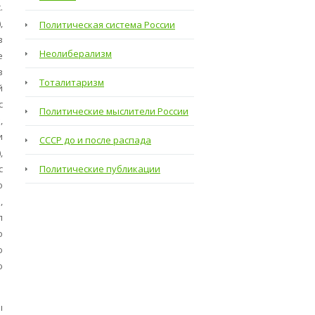
.
,
Политическая система России
в
Неолиберализм
е
в
Тоталитаризм
й
с
Политические мыслители России
,
и
СССР до и после распада
,
с
Политические публикации
о
,
л
о
ю
ю
ы