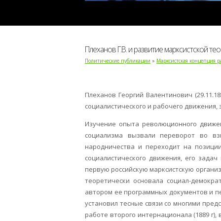
Плеханов Г.В. и развитие марксистской те
Политические публикации
»
Марксистская концепция р
Плеханов Георгий Валентинович (29.11.18
социалистического и рабочего движения, 
Изучение опыта революционного движен
социализма вызвали переворот во взг
народничества и переходит на позици
социалистического движения, его задач
первую российскую марксистскую организац
теоретически основала социал-демокра
автором ее программных документов и пер
установил тесные связи со многими пред
работе второго интернационала (1889 г),