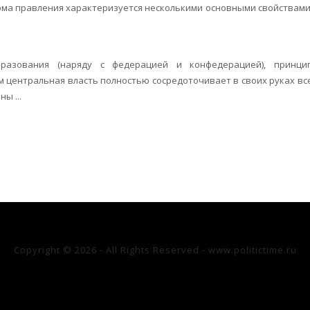
рма правления характеризуется несколькими основными свойствами
бразования (наряду с федерацией и конфедерацией), принци
м центральная власть полностью со­средоточивает в своих руках вс
ы ...
Copyright © 2026 - All Rights Reserved - www.politictime.ru