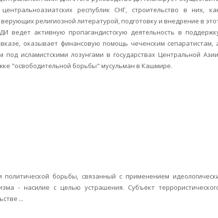
центральноазиатских республик СНГ, строительство в них, ка
х верующих религиозной литературой, подготовку и внедрение в это
. ДИ ведет активную пропагандистскую деятельность в поддержк
авказе, оказывает финансовую помощь чеченским сепаратистам, 
 под исламистскими лозунгами в государствах Центральной Азии
жке "освободительной борьбы" мусульман в Кашмире.
и политической борьбы, связанный с применением идеологическ
изма - насилие с целью устрашения. Субъект террористическог
стве ...