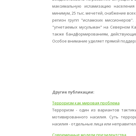
максимальную исламизацию населения 
минимум, 25 тыс. мечетей, снабжение все
регион групп "исламских миссионеров"
"угнетаемых мусульман" на Северном К
также бандформированиям, действующим
Особое внимание уделяет прямой поддер
Другие публикации:
Терроризм как мировая проблема
Терроризм - один из вариантов тактик
мотивированного насилия. Суть террор
насилия - отдельные лица или неправитель
Современные модели президентства