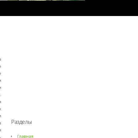
в
е
е
и
и
.
я
х
и
Разделы
в
и
Главная
ь