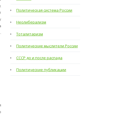
к
Политическая система России
т
у
Неолиберализм
а
.
Тоталитаризм
Политические мыслители России
СССР до и после распада
Политические публикации
и
о