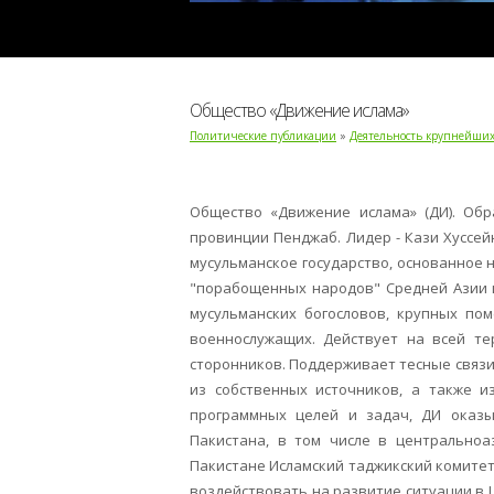
Общество «Движение ислама»
Политические публикации
»
Деятельность крупнейших
Общество «Движение ислама» (ДИ). Обр
провинции Пенджаб. Лидер - Кази Хуссе
мусульманское государство, основанное
"порабощенных народов" Средней Азии 
мусульманских богословов, крупных пом
военнослужащих. Действует на всей те
сторонников. Поддерживает тесные связи 
из собственных источников, а также из
программных целей и задач, ДИ оказ
Пакистана, в том числе в центральноа
Пакистане Исламский таджикский комитет
воздействовать на развитие ситуации в 