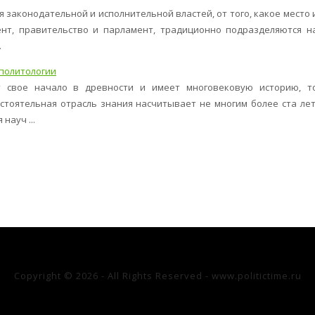
 законодательной и исполнительной властей, от того, какое место 
нт, правительство и парламент, традиционно подразделяются н
.
 политологии
т свое начало в древности и имеет многовековую историю, т
стоятельная отрасль знания насчитывает не многим более ста лет
науч ...
Copyright © 2026 - All Rights Reserved - www.politictime.ru