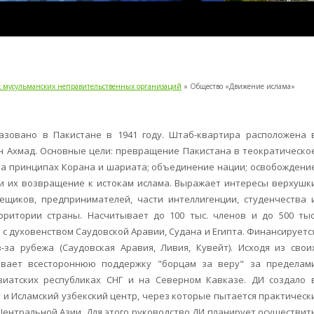
 мусульманских неправительственных организаций
» Общество «Движение ислама»
азовано в Пакистане в 1941 году. Штаб-квартира расположена 
йн Ахмад. Основные цели: превращение Пакистана в теократическо
 на принципах Корана и шариата; объединение нации; освобождени
и их возвращение к истокам ислама. Выражает интересы верхушк
ещиков, предпринимателей, части интеллигенции, студенчества 
рритории страны. Насчитывает до 100 тыс. членов и до 500 тыс
с духовенством Саудовской Аравии, Судана и Египта. Финансируетс
-за рубежа (Саудовская Аравия, Ливия, Кувейт). Исходя из свои
ывает всестороннюю поддержку "борцам за веру" за пределам
зиатских республиках СНГ и на Северном Кавказе. ДИ создало 
 и Исламский узбекский центр, через которые пытается практическ
Центральной Азии. Для этого руководство ДИ планирует осуществит