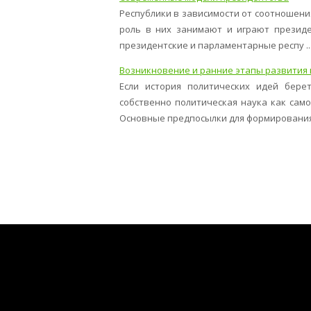
Республики в зависимости от соотношения
роль в них занимают и играют президе
президентские и парламентарные респу ..
Возникновение и ранние этапы развития
Если история политических идей бере
собственно политическая наука как само
Основные предпосылки для формирования 