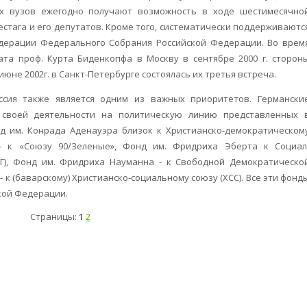
их вузов ежегодно получают возможность в ходе шестимесячно
стага и его депутатов. Кроме того, систематически поддерживаютс
дерации Федерального Собрания Российской Федерации. Во врем
та проф. Курта Биденкопфа в Москву в сентябре 2000 г. сторон
июне 2002г. в Санкт-Петербурге состоялась их третья встреча.
ссия также является одним из важных приоритетов. Германски
 своей деятельности на политическую линию представленных 
нд им. Конрада Аденауэра близок к Христианско-демократическом
 - к «Союзу 90/Зеленые», Фонд им. Фридриха Эберта к Социал
Г), Фонд им. Фридриха Науманна - к Свободной Демократическо
 - к (баварскому) Христианско-социальному союзу (ХСС). Все эти фонд
кой Федерации.
Страницы:
1
2