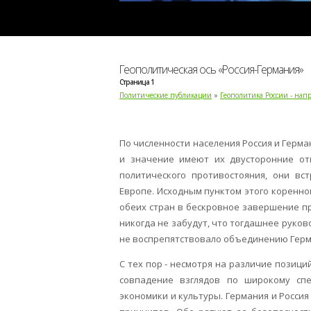
Геополитическая ось «Россия-Германия»
Страница 1
Политические публикации
»
Геополитика России - нап
По численности населения Россия и Герма
и значение имеют их двусторонние отн
политического противостояния, они в
Европе. Исходным пунктом этого коренно
обеих стран в бескровное завершение про
никогда не забудут, что тогдашнее руков
не воспрепятствовало объединению Герма
С тех пор - несмотря на различие позиц
совпадение взглядов по широкому спе
экономики и культуры. Германия и Росс