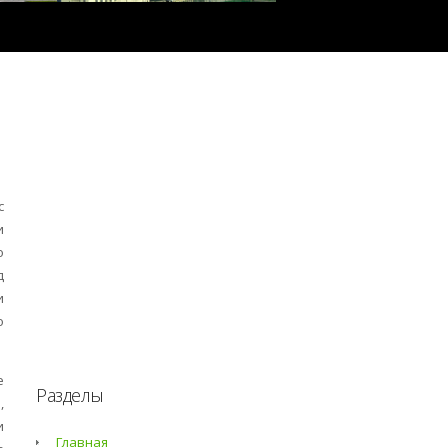
с
и
о
д
и
о
е
Разделы
,
и
Главная