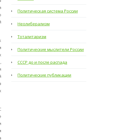
в
я
Политическая система России
о
й
Неолиберализм
Тоталитаризм
к
м
Политические мыслители России
х
,
СССР до и после распада
я
Политические публикации
й
в
х
С
е
и
м
а