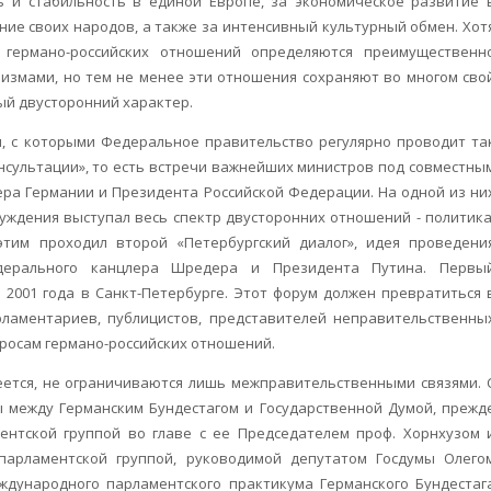
ь и стабильность в единой Европе, за экономическое развитие 
яние своих народов, а также за интенсивный культурный обмен. Хот
 германо-российских отношений определяются преимущественн
измами, но тем не менее эти отношения сохраняют во многом сво
ый двусторонний характер.
ан, с которыми Федеральное правительство регулярно проводит та
ультации», то есть встречи важнейших министров под совместны
ра Германии и Президента Российской Федерации. На одной из ни
суждения выступал весь спектр двусторонних отношений - политика
этим проходил второй «Петербургский диалог», идея проведени
дерального канцлера Шредера и Президента Путина. Первы
й 2001 года в Санкт-Петербурге. Этот форум должен превратиться 
ламентариев, публицистов, представителей неправительственны
росам германо-российских отношений.
ется, не ограничиваются лишь межправительственными связями. 
 между Германским Бундестагом и Государственной Думой, прежд
ентской группой во главе с ее Председателем проф. Хорнхузом 
парламентской группой, руководимой депутатом Госдумы Олего
ждународного парламентского практикума Германского Бундестаг