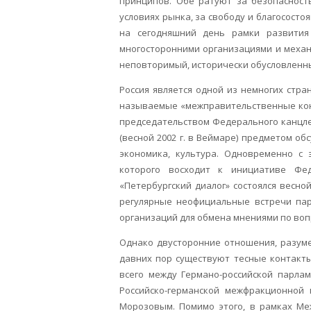
принципов. Обе ратуют за безопасност
условиях рынка, за свободу и благососто
на сегодняшний день рамки развития
многосторонними организациями и механ
неповторимый, исторически обусловленн
Россия является одной из немногих стр
называемые «межправительственные конс
председательством Федерального канцле
(весной 2002 г. в Веймаре) предметом об
экономика, культура. Одновременно с 
которого восходит к инициативе Фе
«Петербургский диалог» состоялся весно
регулярные неофициальные встречи пар
организаций для обмена мнениями по воп
Однако двусторонние отношения, разуме
давних пор существуют тесные контакты
всего между Германо-российской парлам
Российско-германской межфракционной 
Морозовым. Помимо этого, в рамках Ме