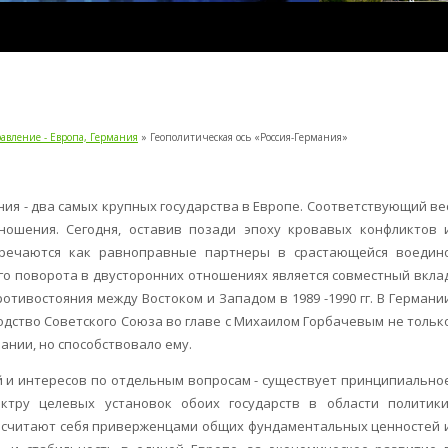
равление - Европа, Германия
» Геополитическая ось «Россия-Германия»
ния - два самых крупных государства в Европе. Соответствующий ве
ошения. Сегодня, оставив позади эпоху кровавых конфликтов 
стречаются как равноправные партнеры в срастающейся воедин
го поворота в двусторонних отношениях является совместный вкла
тивостояния между Востоком и Западом в 1989 -1990 гг. В Германи
одство Советского Союза во главе с Михаилом Горбачевым не тольк
нии, но способствовало ему.
ий и интересов по отдельным вопросам - существует принципиально
ктру целевых установок обоих государств в области политики
ия считают себя приверженцами общих фундаментальных ценностей 