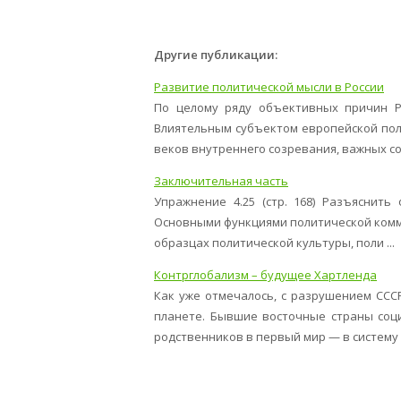
Другие публикации:
Развитие политической мысли в России
По целому ряду объективных причин Ро
Влиятельным субъектом европейской поли
веков внутреннего созревания, важных со .
Заключительная часть
Упражнение 4.25 (стр. 168) Разъяснит
Основными функциями политической комм
образцах политической культуры, поли ...
Контрглобализм – будущее Хартленда
Как уже отмечалось, с разрушением ССС
планете. Бывшие восточные страны соци
родственников в первый мир — в систему .