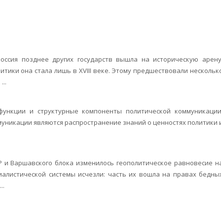
ссия позднее других государств вышла на историческую арену
тики она стала лишь в XVIII веке. Этому предшествовали нескольк
..
ь функции и структурные компоненты политической коммуникации
уникации являются распространение знаний о ценностях политики 
Р и Варшавского блока изменилось геополитическое равновесие н
алистической системы исчезли: часть их вошла на правах бедны
..