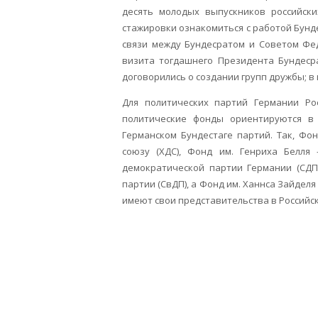
десять молодых выпускников российск
стажировки ознакомиться с работой Бунде
связи между Бундесратом и Советом Фе
визита тогдашнего Президента Бундесра
договорились о создании групп дружбы; в 
Для политических партий Германии Ро
политические фонды ориентируются в
Германском Бундестаге партий. Так, Фо
союзу (ХДС), Фонд им. Генриха Белля
демократической партии Германии (СДП
партии (СвДП), а Фонд им. Ханнса Зайделя
имеют свои представительства в Российс