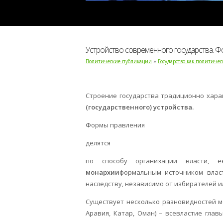
Устройство современного государства. 
Политические публикации
»
Государство как политиче
Строение государства традиционно хара
(государственного) устройства.
Формы правления
делятся
по способу организации власти, 
монархии
формальным источником власт
наследству, независимо от избирателей и
Существует несколько разновидностей м
Аравия, Катар, Оман) – всевластие глав