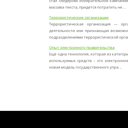
стал «лидером» избирательной кампании.
массива текста, придется потратить не ...
Террористические организации
Террористическая организация — орг
деятельности или признающая возможно
подразделениями террористической органи
Опыт электронного правительства
Ещё одна технология, которая из катего
используемых средств – это электронно
новая модель государственного упра ...