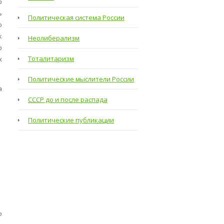
ю
ь
Политическая система России
о
к
Неолиберализм
о
Тоталитаризм
х
Политические мыслители России
а
СССР до и после распада
Политические публикации
о