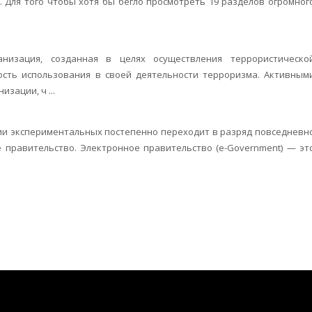
 Для того чтобы хотя бы бегло просмотреть 19 разделов огромног
анизация, созданная в целях осуществления террористическо
сть использования в своей деятельности терроризма. Активным
зации, ч ...
рии экспериментальных постепенно переходит в разряд повседневн
е правительство. Электронное правительство (e-Government) — эт