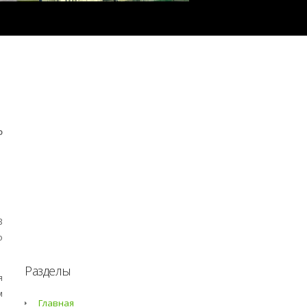
о
В
о
Разделы
я
м
Главная