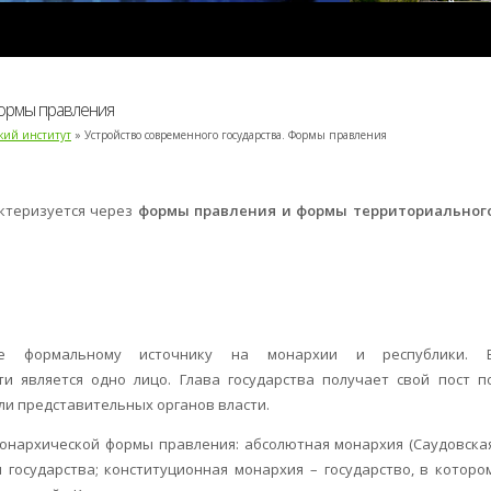
Формы правления
ский институт
» Устройство современного государства. Формы правления
ктеризуется через
формы правления и формы территориальног
ее формальному источнику на монархии и республики. 
и является одно лицо. Глава государства получает свой пост п
ли представительных органов власти.
онархической формы правления: абсолютная монархия (Саудовска
ы государства; конституционная монархия – государство, в которо