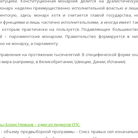
итуцией. Конституционная монархия делится на дуалистическу
й монарх наделен преимущественно исполнительной властью и лиш
ентскую, здесь монарх хотя и считается главой государства, н
 функциями и лишь частично исполнительскими, а иногда имеет та
 которым практически на пользуется. Подавляющее большинств
й – парламентские монархии. Правительство формируется в ни
о не монарху, а парламенту.
равления на протяжении тысячелетий. В специфической форме он
н мира (например, в Великобритании, Швеции, Дании, Испании).
ь» Борис Немцов – один из лидеров СПС.
 - объему предвыборной программы - Союз правых сил изначальн