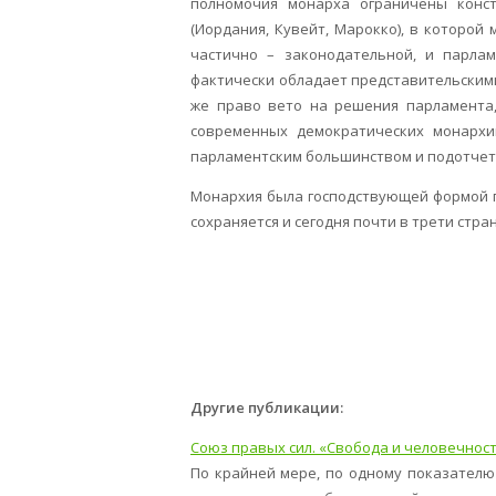
полномочия монарха ограничены конст
(Иордания, Кувейт, Марокко), в которо
частично – законодательной, и парлам
фактически обладает представительскими
же право вето на решения парламента,
современных демократических монархи
парламентским большинством и подотчетн
Монархия была господствующей формой п
сохраняется и сегодня почти в трети стра
Другие публикации:
Союз правых сил. «Свобода и человечност
По крайней мере, по одному показателю