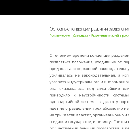
Основные тенденции развития разделения
Политические публикации
»
Разделение властей в росс
С течением времени концепция разделени
появляться положения, уходившие от пе
предполагали верховной законодательную
усиливалась не законодательная, а ис
условиях индустриального и информационн
она оказывалась под сильнейшим вли
приводило к неустойчивости системы
однопартийной системе - к диктату пар
идёт не о разделении трёх абсолютно не
на три "ветви власти", организационно и
в едином государстве, и не могут "ветви 
осуществлении функций государства, в 