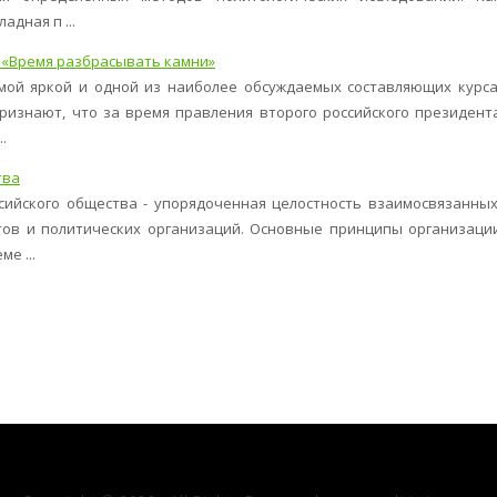
адная п ...
 «Время разбрасывать камни»
амой яркой и одной из наиболее обсуждаемых составляющих курса
признают, что за время правления второго российского президент
.
тва
сийского общества - упорядоченная целостность взаимосвязанных
тов и политических организаций. Основные принципы организаци
е ...