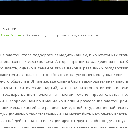
 властей.
ийском обществе
» Основные тенденции развития разделения властей.
я властей стала подвергаться модификациям, в конституциях стал
рвоначальных жёстких схем. Авторы принципа разделения власте
 власть, однако в течение ХIХ-ХХ веков в различных государства
полнительная власть, что объясняется усложнением управления 
ого общества.[3] Там же, где сильна была законодательная власть
янием политических партий, что при многопартийной систем
 государственной власти и частой смене правительств, пр
тии. В современном понимании концепции разделения властей реч
зависимых властей, а о разделении единой государственной власт
 функционально самостоятельные. Не может быть нескольких власте
власти" действовать в изоляции друг от друга. Наоборот, участвуя 
решении государственных задач, государственные органы неизбежн