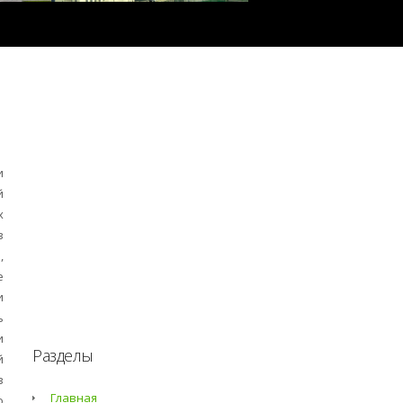
и
й
х
в
,
е
и
ь
и
Разделы
й
в
Главная
о