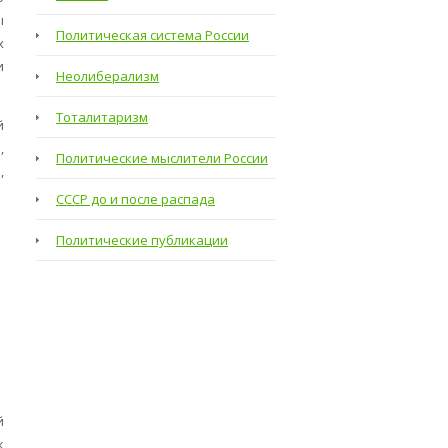
ы
Политическая система России
х
и
Неолиберализм
Тоталитаризм
й
,
Политические мыслители России
,
СССР до и после распада
Политические публикации
й
к