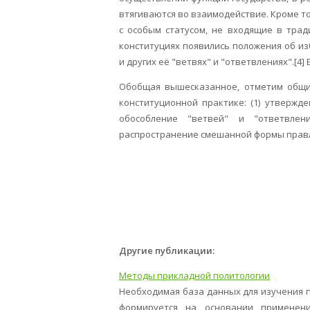
втягиваются во взаимодействие. Кроме т
с особым статусом, не входящие в трад
конституциях появились положения об и
и других её "ветвях" и "ответвлениях".[4] 
Обобщая вышесказанное, отметим общи
конституционной практике: (1) утвержде
обособление "ветвей" и "ответвлени
распространение смешанной формы правле
Другие публикации:
Методы прикладной политологии
Необходимая база данных для изучения 
формируется на основании применени