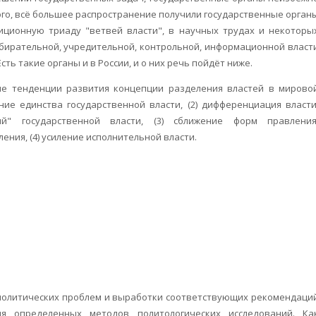
ого, всё большее распространение получили государственные орган
иционную триаду "ветвей власти", в научных трудах и некоторы
збирательной, учредительной, контрольной, информационной власт
Есть такие органы и в России, и о них речь пойдёт ниже.
е тенденции развития концепции разделения властей в мирово
ние единства государственной власти, (2) дифференциация власти
й" государственной власти, (3) сближение форм правления
ния, (4) усиление исполнительной власти.
политических проблем и выработки соответствующих рекомендаци
я определенных методов политологических исследований. Ка