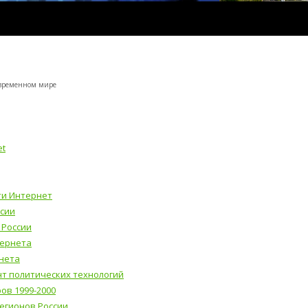
овременном мире
et
ти Интернет
ссии
 России
тернета
нета
нт политических технологий
ов 1999-2000
егионов России