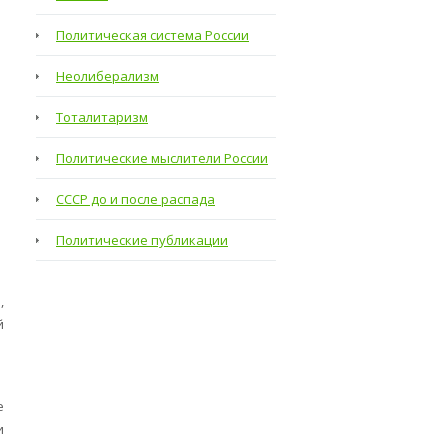
Политическая система России
Неолиберализм
Тоталитаризм
Политические мыслители России
СССР до и после распада
Политические публикации
,
й
е
и