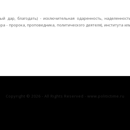
ный дар, благо­дать) - исключительная одаренность, наделенност
ра - пророка, проповед­ника, политического деятеля), института ил
Copyright © 2026 - All Rights Reserved - www.politictime.ru