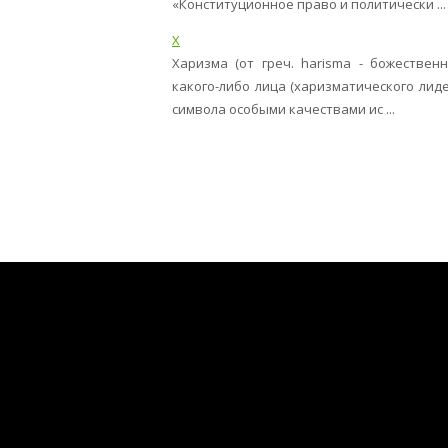
«Конституционное право и политически ...
Х
Харизма (от греч. harisma - божествен
какого-либо лица (харизматического лиде
символа осо­быми качествами ис ...