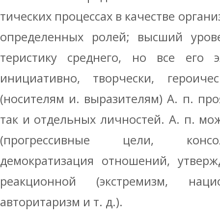
тических процессах в качестве орган
определенных ролей; высший урове
теристику среднего, но все его 
инициа­тивно, творчески, героиче
(носителям и. выразителям) А. п. про
так и от­дельных личностей. А. п. м
(прогрес­сивные цели, консо
демократизация отно­шений, утверж
реакционной (экстре­мизм, наци
авторитаризм и т. д.).