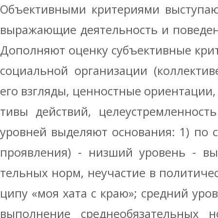
Объективными критериями выступаю
выра­жающие деятельность и поведен
До­полняют оценку субъективные крит
социальной организации (коллективе,
его взгляды, ценностные ориентации,
тивы действий, целеустремленност
уров­ней выделяют основания: 1) по 
про­явления) - низший уровень - в
тельных норм, неучастие в политичес
ципу «моя хата с краю»; средний уров
выполнение среднеобязательных н