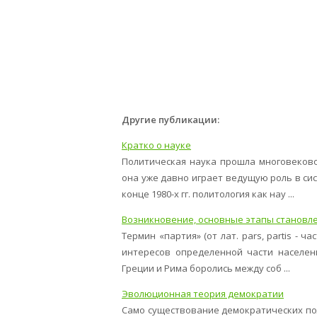
Другие публикации:
Кратко о науке
Политическая наука прошла многовеково
она уже давно играет ведущую роль в си
конце 1980-х гг. политология как нау ...
Возникновение, основные этапы становле
Термин «партия» (от лат. pars, partis - 
интересов определенной части населен
Греции и Рима боролись между соб ...
Эволюционная теория демократии
Само существование демократических пол