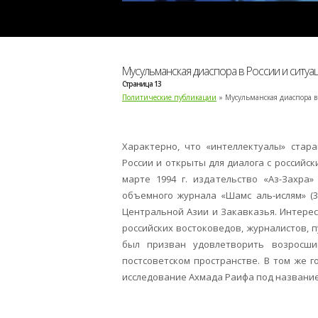
Мусульманская диаспора в России и ситуа
Страница 13
Политические публикации
» Мусульманская диаспора в
Характерно, что «интеллектуалы» стар
России и открыты для диалога с российс
марте 1994 г. издательство «Аз-Захра
объемного журнала «Шамс аль-ислям» (3
Центральной Азии и Закавказья. Интерес
российских востоковедов, журналистов, 
был призван удовлетворить возросш
постсоветском пространстве. В том же 
исследование Ахмада Раифа под название