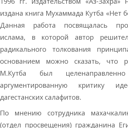
1996 гг. издательством «Аз-Захра»
издана книга Мухаммада Кутба «Нет б
Данная работа посвящалась про
ислама, в которой автор решите
радикального толкования принци
основанием можно сказать, что р
М.Кутба был целенаправленн
аргументированную критику ид
дагестанских салафитов.
По мнению сотрудника махачкали
(отдел просвещения) гражданина Ег