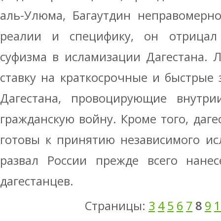
аль-Улюма, Багаутдин неправомерн
реалии и специфику, он отрицал 
суфизма в исламизации Дагестана. 
ставку на краткосрочные и быстрые
Дагестана, провоцирующие внутри
гражданскую войну. Кроме того, даге
готовы к принятию независимого исл
развал России прежде всего нанес
дагестанцев.
Страницы:
3
4
5
6
7
8
9
1