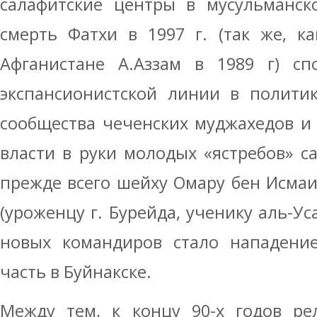
салафитские центры в мусульманск
смерть Фатхи в 1997 г. (так же, к
Афганистане А.Аззам в 1989 г) сп
экспансионистской линии в полити
сообщества чеченских муджахедов и
власти в руки молодых «ястребов» с
прежде всего шейху Омару бен Исмаи
(уроженцу г. Бурейда, ученику аль-У
новых командиров стало нападение
часть в Буйнакске.
Между тем, к концу 90-х годов ре