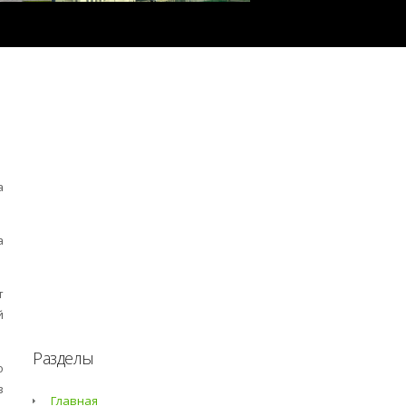
а
а
т
й
Разделы
о
в
Главная