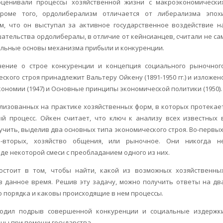
оценивали процессы хозяйственной жизни с макроэкономически
Кроме того, ордолиберализм отличается от либерализма эпох
м, что он выступал за активное государственное воздействие н
ательства ордолибералы, в отличие от кейнсианцев, считали не са
альные основы механизма прибыли и конкуренции.
чение о строе конкуренции и концепция социального рыночног
ского строя принадлежит Вальтеру Ойкену (1891-1950 гг.) и изложен
ономии (1947) и Основные принципы экономической политики (1950).
ализованных на практике хозяйственных форм, в которых протекае
й процесс. Ойкен считает, что ключ к анализу всех известных 
чить, выделив два основных типа экономического строя. Во-первых
во-вторых, хозяйство общения, или рыночное. Они никогда н
иде некоторой смеси с преобладанием одного из них.
остоит в том, чтобы найти, какой из возможных хозяйственны
в данное время. Решив эту задачу, можно получить ответы на дв
о порядка и каковы происходящие в нем процессы.
водил подрыв совершенной конкуренции и социальные издержк
ены при помощи государства.