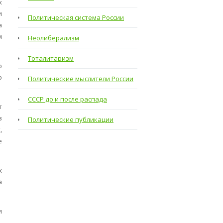
х
и
Политическая система России
а
м
Неолиберализм
Тоталитаризм
о
о
Политические мыслители России
СССР до и после распада
т
в
Политические публикации
,
е
х
а
и