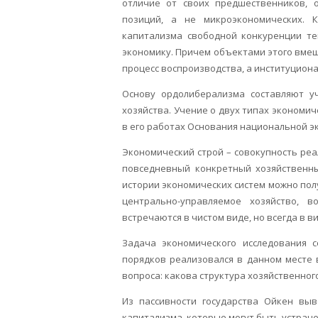
отличие от своих предшественников, 
позиций, а не микроэкономических. 
капитализма свободной конкуренции те
экономику. Причем объектами этого вмеш
процесс воспроизводства, а институцион
Основу ордолиберализма составляют у
хозяйства. Учение о двух типах экономиче
в его работах Основания национальной эк
Экономический строй – совокупность ре
повседневный конкретный хозяйственны
истории экономических систем можно полу
центрально-управляемое хозяйство, 
встречаются в чистом виде, но всегда в в
Задача экономического исследования с
порядков реализовался в данном месте 
вопроса: какова структура хозяйственног
Из пассивности государства Ойкен вы
капитализма, которые могут быть устран