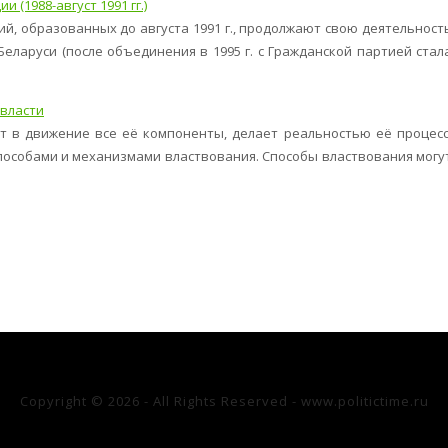
(1988-август 1991 гг.)
й, образованных до августа 1991 г., продолжают свою деятельност
ларуси (после объединения в 1995 г. с Гражданской партией стал
власти
т в движение все её компоненты, делает реальностью её процесс
пособами и механизмами властвования. Способы властвования могу
Copyright © 2026 - All Rights Reserved - www.politictime.ru