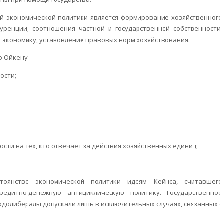
й экономической политики является формирование хозяйственног
уренции, соотношения частной и государственной собственности
 экономику, установление правовых норм хозяйствования.
о Ойкену:
ости;
сти на тех, кто отвечает за действия хозяйственных единиц;
тоянство экономической политики идеям Кейнса, считавшег
едитно-денежную антициклическую политику. Государственно
рдолибералы допускали лишь в исключительных случаях, связанных 