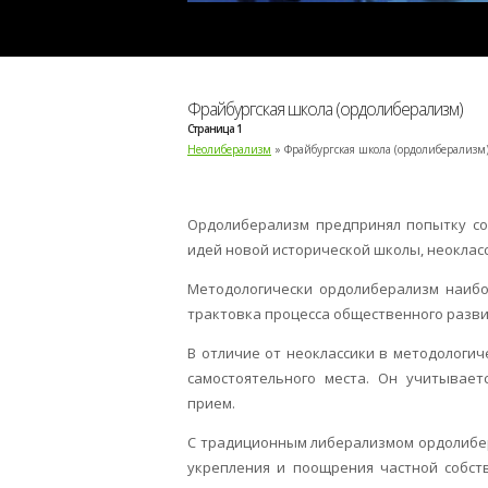
Фрайбургская школа (ордолиберализм)
Страница 1
Неолиберализм
» Фрайбургская школа (ордолиберализм
Ордолиберализм предпринял попытку со
идей новой исторической школы, неоклас
Методологически ордолиберализм наибо
трактовка процесса общественного разви
В отличие от неоклассики в методологи
самостоятельного места. Он учитывает
прием.
С традиционным либерализмом ордолибер
укрепления и поощрения частной собств