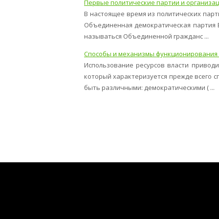
Первые политические партии и организации 
В настоящее время из политических парти
Объединенная демократическая партия Бе
называться Объединенной гражданс ...
Способы и механизмы функционирования 
Использование ресурсов власти приводи
который характеризуется прежде всего с
быть различными: демократическими ( ...