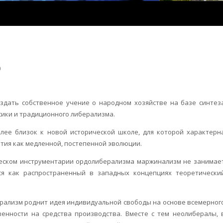
)
здать собственное учение о народном хозяйстве на базе синтез
сики и традиционного либерализма.
лее близок к новой исторической школе, для которой характерн
тия как медленной, постепенной эволюции.
ческом инструментарии ордолиберализма маржинализм не занимае
ся как распространенный в западных концепциях теоретически
ализм роднит идея индивидуальной свободы на основе всемерног
енности на средства производства. Вместе с тем неолибералы, 