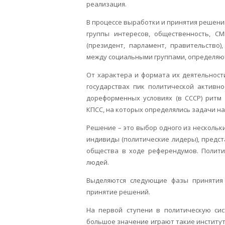
реализация.
В процессе выработки и принятия решени
группы интересов, общественность, СМ
(президент, парламент, правительство
между социальными группами, определяют
От характера и формата их деятельности
государствах пик политической активн
дореформенных условиях (в СССР) ритм
КПСС, на которых определялись задачи на
Решение – это выбор одного из несколь
индивиды (политические лидеры), предста
общества в ходе референдумов. Полит
людей.
Выделяются следующие фазы принятия 
принятие решений.
На первой ступени в политическую сис
большое значение играют такие институты