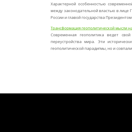
Характерной особенностью современной
между законодательной властью в лице 
России и главой государства Президентом Р
Трансформация геополитической мысли н
Современная геополитика ведет свой
переустройства мира. Эти историческ
геополитической парадигмы, но и совпали 