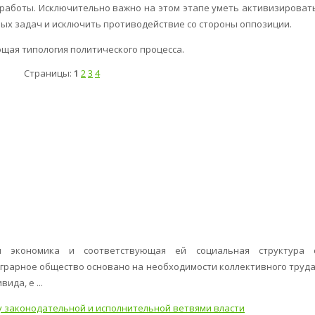
 работы. Исключительно важно на этом этапе уметь активизироват
ых задач и исключить противодействие со стороны оппозиции.
ющая типология политического процесса.
Страницы:
1
2
3
4
ая экономика и соответствующая ей социальная структура 
грарное общество основано на необходимости коллективного труда
ида, е ...
 законодательной и исполнительной ветвями власти