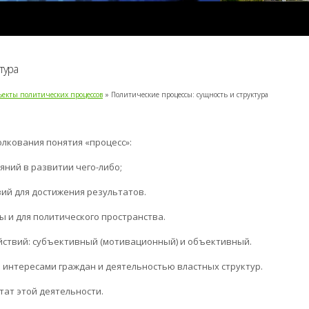
тура
бъекты политических процессов
» Политические процессы: сущность и структура
олкования понятия «процесс»:
яний в развитии чего-либо;
ий для достижения результатов.
 и для политического пространства.
йствий: субъективный (мотивационный) и объективный.
 интересами граждан и деятельностью властных структур.
тат этой деятельности.