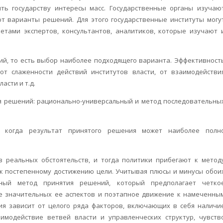
ть государству интересы масс. Государственные органы изучаю
т варианты решений. Для этого государственные институты могу
етами экспертов, консультантов, аналитиков, которые изучают 
ий, то есть выбор наиболее подходящего варианта. Эффективност
т слаженности действий институтов власти, от взаимодействи
асти и т.д.
я решений: рационально-универсальный и метод последовательны
 когда результат принятого решения может наиболее полн
з реальных обстоятельств, и тогда политики прибегают к метод
 к постепенному достижению цели. Учитывая плюсы и минусы обои
ный метод принятия решений, который предполагает четко
е значительных ее аспектов и поэтапное движение к намеченны
ия зависит от целого ряда факторов, включающих в себя наличи
имодействие ветвей власти и управленческих структур, чувств