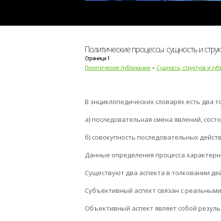
Политические процессы: сущность и струк
Страница 1
Политические публикации
»
Сущность, структура и су
В энциклопедических словарях есть два т
а) последовательная смена явлений, состо
б) совокупность последовательных действ
Данные определения процесса характерны
Существуют два аспекта в толковании де
Субъективный аспект связан с реальными
Объективный аспект являет собой резуль