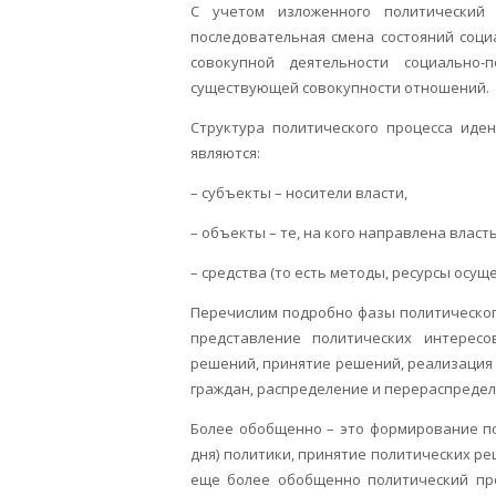
С учетом изложенного политический 
последовательная смена состояний соци
совокупной деятельности социально-
существующей совокупности отношений.
Структура политического процесса иде
являются:
– субъекты – носители власти,
– объекты – те, на кого направлена власть
– средства (то есть методы, ресурсы осущ
Перечислим подробно фазы политическог
представление политических интерес
решений, принятие решений, реализация
граждан, распределение и перераспредел
Более обобщенно – это формирование по
дня) политики, принятие политических р
еще более обобщенно политический про