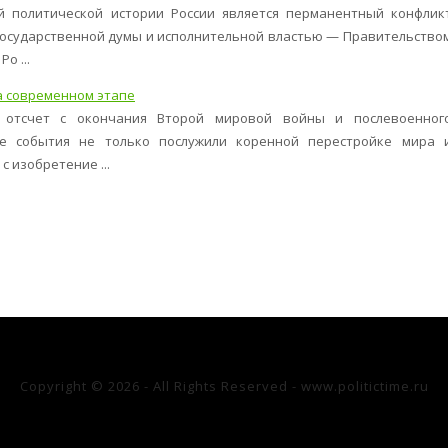
 политической истории России является перманентный конфлик
Государственной думы и исполнительной властью — Правительство
о ...
а современном этапе
 отсчет с окончания Второй мировой войны и послевоенног
ие события не только послужили коренной перестройке мира 
с изобретение ...
Copyright © 2026 - All Rights Reserved - www.politictime.ru