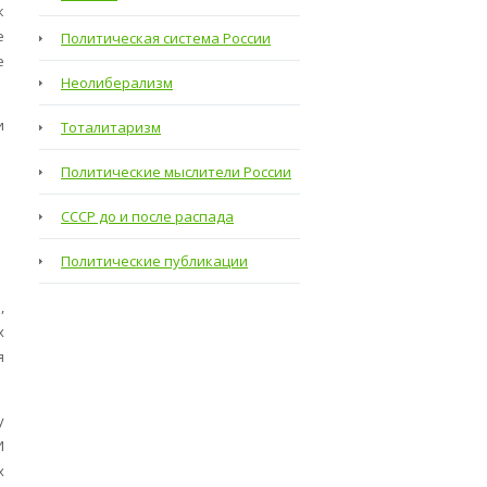
к
е
Политическая система России
е
Неолиберализм
и
Тоталитаризм
Политические мыслители России
СССР до и после распада
Политические публикации
,
х
я
у
И
х