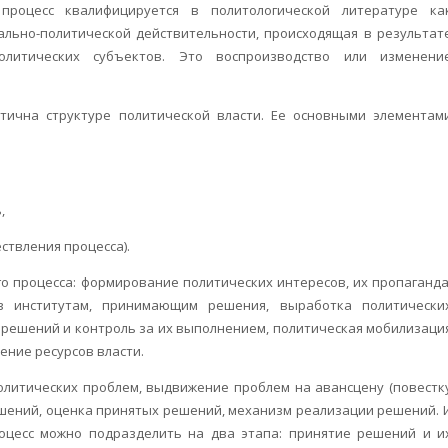
процесс квалифицируется в политологической литературе ка
ально-политической действительности, происходящая в результат
политических субъектов. Это воспроизводство или изменени
нтична структуре политической власти. Ее основными элементам
,
ествления процесса).
о процесса: формирование политических интересов, их пропаганда
ов институтам, принимающим решения, выработка политически
 решений и контроль за их выполнением, политическая мобилизаци
ение ресурсов власти.
литических проблем, выдвижение проблем на авансцену (повестк
ешений, оценка принятых решений, механизм реализации решений. 
цесс можно подразделить на два этапа: принятие решений и и