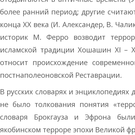
более ранний период; другие счита
конца XX века (И. Александер, В. Чали
историк М. Ферро возводит террор
исламской традиции Хошашин XI – XI
относит происхождение современно
постнаполеоновской Реставрации.
В русских словарях и энциклопедиях
не было толкования понятия «терр
словаря Брокгауза и Эфрона был
якобинском терроре эпохи Великой ф