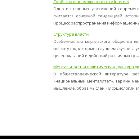
Свойства и возможности сети Internet
Одно из главных достижений современн
считается основной тенденцией истори
Процесс распространения информационных 
Структура власти.
Особенностью кыргызского общества явл
институтах, которые в лучшем случае сл
целеполаганий и действий различных гр ...
Ментальность и политическая культура у
В обществоведческой литературе вес
«национальный менталитет». Термин мент
мышление, образ мыслей.). В социологии эти