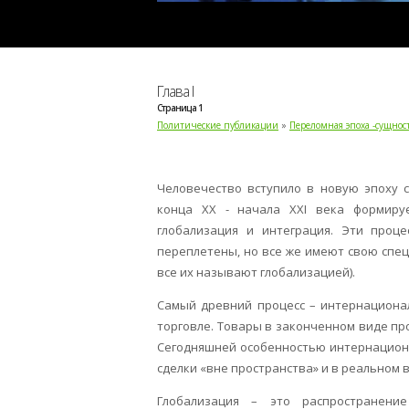
Глава I
Страница 1
Политические публикации
»
Переломная эпоха -сущнос
Человечество вступило в новую эпоху с
конца XX - начала XXI века формируе
глобализация и интеграция. Эти проц
переплетены, но все же имеют свою спец
все их называют глобализацией).
Самый древний процесс – интернациона
торговле. Товары в законченном виде пр
Сегодняшней особенностью интернациона
сделки «вне пространства» и в реальном 
Глобализация – это распространение