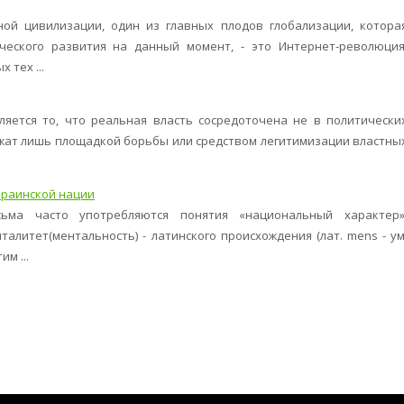
ой цивилизации, один из главных плодов глобализации, котора
ческого развития на данный момент, - это Интернет-революция
тех ...
яется то, что реальная власть сосредоточена не в политически
ужат лишь площадкой борьбы или средством легитимизации властны
краинской нации
ьма часто употребляются понятия «национальный характер»
алитет(ментальность) - латинского происхождения (лат. mens - ум
м ...