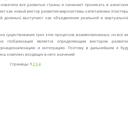
охватила все развитые страны и начинает проникать в ази­атски
ает как новый вектор развития миро­системы капитализма. Кластер
й долины») выступают как объединения реальной и виртуально
на существование трех этих процессов, взаимосвязанных, но все ж
но глобализация является определяющим вектором развити
ернационализацию и интеграцию. Поэтому в дальнейшем я буд
есь комплекс входящих в него значений.
Страницы:
1
2
3
4