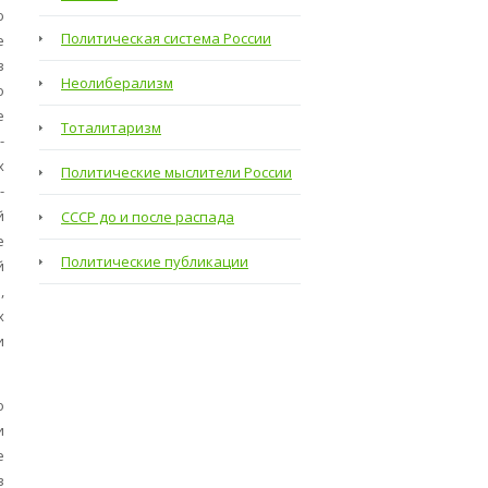
ю
Политическая система России
е
в
Неолиберализм
о
е
Тоталитаризм
-
х
Политические мыслители России
­
й
СССР до и после распада
е
Политические публикации
й
,
х
и
о
и
е
в