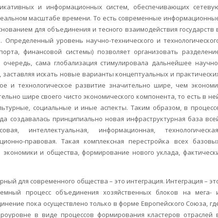
икативных и информационных сис­тем, обеспечивающих сетеву
 реальном мас­штабе времени. То есть современные информационны
снованием для объединения и тесного взаимодействия государств 
. Определенный уровень научно-технического и технологичес­ког
спорта, финансовой системы) позволяет организовать разделени
 очередь, сама глобализация стимулировала дальнейшее научно
е, заставляя искать новые варианты концептуальных и практически
кое и технологическое развитие значительно шире, чем экономи
тельно шире своего чисто экономического компо­нента, то есть в не
льтурные, социальные и иные аспекты. Таким образом, в процесс
да создава­лась принципиально новая инфраструктурная база все
совая, интеллектуальная, информационная, технологическая
зационно-правовая. Такая комплексная перестройка всех базовы
 экономики и общества, формирование нового уклада, фактическ
рный для современного общества – это ин­теграция. Интеграция – эт
темный процесс объе­динения хозяйственных блоков на мега- 
инение пока осуществлено только в форме Европейского Союза, гд
акроуровне в виде процессов формирования кластеров отраслей 