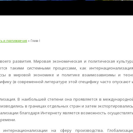
ть и противоречия
» Глава I
воего развития. Мировая экономическая и политическая культур
тся такими системными процессами, как интернационализация
ессы в мировой экономике и политике взаимозависимы и тесн
ифику (в современной литературе этой специфику часто опускают 
лизация. В наибольшей степени она проявляется в международно
оизводились в границах отдельных стран и затем экспортировались
лизации благодаря Интернету является возможность осуществлят
времени.
 интернационализации на сферу производства. Глобализаци