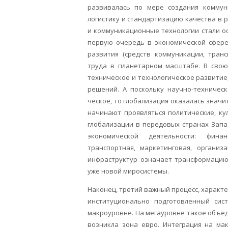
развивалась по мере создания коммун
логистику и стандартизацию качества в
и коммуникационные технологии стали о
первую оче­редь в экономической сфере
развития (средств коммуникации, тран
труда в планетарном масштабе. В свою
техническое и технологическое разви­ти
решений. А по­скольку научно-техничес
ческое, то глобализация оказалась значи
начинают проявляться политические, ку
глобализации в передовых странах Запа
экономической деятельности: фи­нан
транспортная, маркетин­говая, органи
инфра­структур означает трансформацию
уже новой миросистемы.
Наконец, третий важный процесс, характе
институционально подготовленный сис
макроуровне. На мегауровне такое объед
возникла зона евро. Инте­грация на м