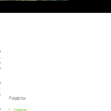
а
,
о
и
й
.
ь
Разделы
я
Главная