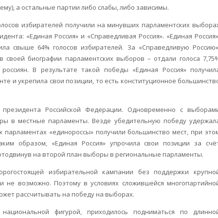
ему), а остальные партии либо слабы, либо зависимы.
 голосов избирателей получили на минувших парламентских выбора
ента: «Единая Россия» и «Справедливая Россия». «Единая Россия»
чила свыше 64% голосов избирателей. За «Справедливую Россию»
в своей биографии парламентских выборов – отдали голоса 7,75
россиян. В результате такой победы «Единая Россия» получил
те и укрепила свои позиции, то есть конституционное большинств
ы президента Российской Федерации. Одновременно с выборам
ры в местные парламенты. Везде убедительную победу удержал
ых парламентах «единороссы» получили большинство мест, при это
аким образом, «Единая Россия» упрочила свои позиции за счё
тодвинув на второй план выборы в региональные парламенты.
дорогостоящей избирательной кампании без поддержки крупно
ки не возможно. Поэтому в условиях сложившейся многопартийно
ожет рассчитывать на победу на выборах.
национальной фигурой, приходилось подниматься по длинно