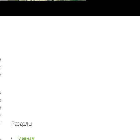
й
т
м
у
о
а
ы
т
Разделы
Главная