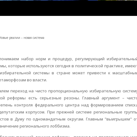
Новые реалии – новая система
 понимаем набор норм и процедур, регулирующий избирательны
мы, которые используются сегодня в политической практике, имею
 избирательной системы в стране может привести к масштабны
етаморфозам во власти.
млем переход на чисто пропорциональную избирательную систем
ной реформы есть серьезные резоны. Главный аргумент – чист
епень контроля федерального центра над формированием списк
 депутатским корпусом. При прежней системе региональные групп
истов в Думу по одномандатным округам. Главным "выигрышем" о
аничение регионального лоббизма.