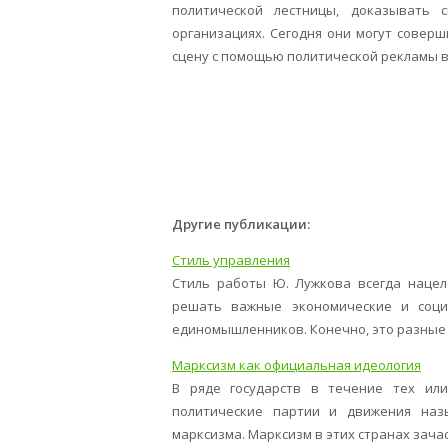
политической лестницы, доказывать 
организациях. Сегодня они могут сове
сцену с помощью политической рекламы в
Другие публикации:
Стиль управления
Стиль работы Ю. Лужкова всегда нацел
решать важные экономические и соци
единомышленников. Конечно, это разные лю
Марксизм как официальная идеология
В ряде государств в течение тех ил
политические партии и движения наз
марксизма. Марксизм в этих странах зачас