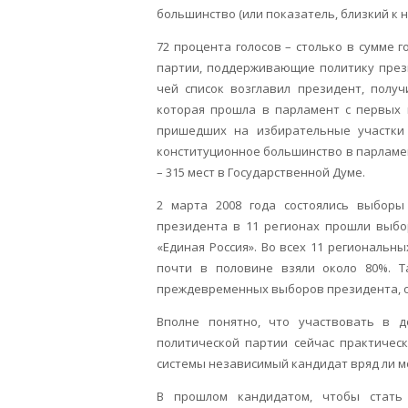
большинство (или показатель, близкий к н
72 процента голосов – столько в сумме
партии, поддерживающие политику презид
чей список возглавил президент, полу
которая прошла в парламент с первых 
пришедших на избирательные участки 
конституционное большинство в парламен
– 315 мест в Государственной Думе.
2 марта 2008 года состоялись выбор
президента в 11 регионах прошли выбо
«Единая Россия». Во всех 11 региональн
почти в половине взяли около 80%. Т
преждевременных выборов президента, о
Вполне понятно, что участвовать в 
политической партии сейчас практичес
системы независимый кандидат вряд ли м
В прошлом кандидатом, чтобы стать 