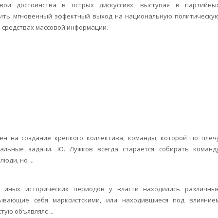
свои достоинства в острых дискуссиях, выступая в партийны
ршить мгновенный эффектный выход на национальную политическу
 средствах массовой информации.
ен на создание крепкого коллектива, команды, которой по плеч
альные задачи. Ю. Лужков всегда старается собирать команд
ди, но ...
и иных исторических периодов у власти находились различны
ывающие себя марксистскими, или находившиеся под влияние
тую объявлялс ...