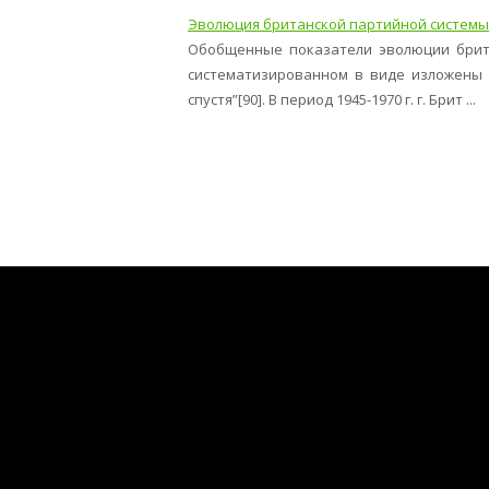
Эволюция британской партийной системы
Обобщенные показатели эволюции брита
систематизированном в виде изложены в
спустя”[90]. В период 1945-1970 г. г. Брит ...