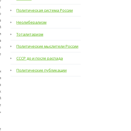
ю
к
Политическая система России
о
в
Неолиберализм
й
и
Тоталитаризм
а
Политические мыслители России
е
е
СССР до и после распада
Политические публикации
н
я
в
х
й
е
ь
е