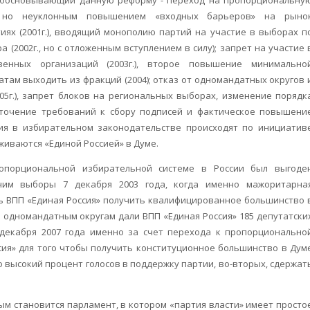
 обосновывающий данную реформу - переход на пропорциональну
м, но неуклонным повышением «входных барьеров» на рыно
иях (2001г.), вводящий монополию партий на участие в выборах п
(2002г., но с отложенным вступлением в силу); запрет на участие 
енных организаций (2003г.), второе повышение минимально
татам выходить из фракций (2004); отказ от одномандатных округов 
05г.), запрет блоков на региональных выборах, изменение порядк
сточение требований к сбору подписей и фактическое повышени
ния в избирательном законодательстве происходят по инициатив
живаются «Единой Россией» в Думе.
ропорциональной избирательной системе в России был выгоде
мним выборы 7 декабря 2003 года, когда именно мажоритарна
ь ВПП «Единая Россия» получить квалифицированное большинство 
 одномандатным округам дали ВПП «Единая Россия» 185 депутатски
 декабря 2007 года именно за счет перехода к пропорционально
сия» для того чтобы получить конституционное большинство в Дум
 высокий процент голосов в поддержку партии, во-вторых, сдержат
ым становится парламент, в котором «партия власти» имеет просто