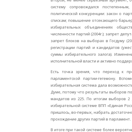
Второй, не менее серьезный аргумент,
систему сопровождался постепенны
политической конкуренции: закон о парт
спискам; повышение отсекающего барьера 
избирательных объединениях обществ
численности партий (2004г.); запрет депу
запрет блоков на выборах в Госдуму (20
регистрации партий и кандидатов (уже
суммы избирательного залога). Измене
исполнительной власти и активно поддер
Есть точка зрения, что переход к п
парламентской партии-гегемону. Вспо
избирательная система дала возможност
Думе, потому что результаты выборов по
мандатов из 225. По итогам выборов 2
избирательной системе ВПП «Единая Рос
пришлось, во-первых, набрать достаточно
прохождение других партий в парламент.
В итоге при такой системе более вероятн