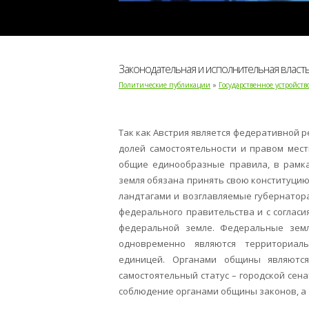
Законодательная и исполнительная власт
Политические публикации
»
Государственное устройст
Так как Австрия является федеративной р
долей самостоятельности и правом мест
общие единообразные правила, в рамка
земля обязана принять свою конституцию
ландтагами и возглавляемые губернатор
федерального правительства и с согласи
федеральной земле. Федеральные зем
одновременно являются территориал
единицей. Органами общины являютс
самостоятельный статус – городской сен
соблюдение органами общины законов, а 