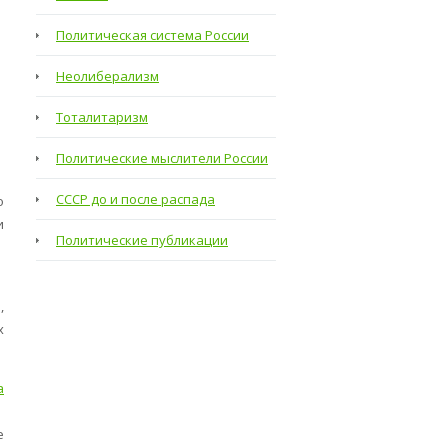
Политическая система России
Неолиберализм
Тоталитаризм
Политические мыслители России
СССР до и после распада
о
и
Политические публикации
,
х
а
е