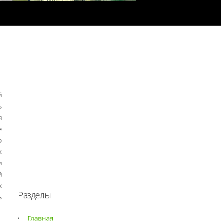
й
ь
я
е
ю
к
и
й
х
Разделы
ь
Главная