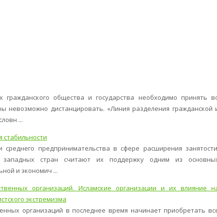
х гражданского общества и государства необходимо принять в
уры невозможно дистанцировать. «Линия разделения гражданской 
овн ...
я стабильности
и среднего предпринимательства в сфере расширения занятости
а западных стран считают их поддержку одним из основны
ой и экономич ...
ственных организаций. Исламские организации и их влияние н
стского экстремизма
венных организаций в последнее время начинает приобретать вс