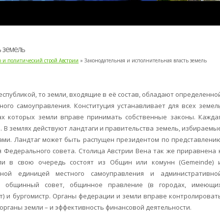
ь земель
во и политический строй Австрии
» Законодательная и исполнительная власть земель
еспубликой, то земли, входящие в её состав, обладают определенно
ного самоуправления. Конституция устанавливает для всех земел
х которых земли вправе принимать собственные законы. Кажда
. В землях действуют ландтаги и правительства земель, избираемы
ами. Ландтаг может быть распущен президентом по представлени
я Федерального совета. Столица Австрии Вена так же приравнена 
ли в свою очередь состоят из Общин или комунн (Gemeinde) 
ьной единицей местного самоуправления и административно
я общинный совет, общинное правление (в городах, имеющи
ат) и бургомистр. Органы федерации и земли вправе контролироват
органы земли – и эффективность финансовой деятельности.