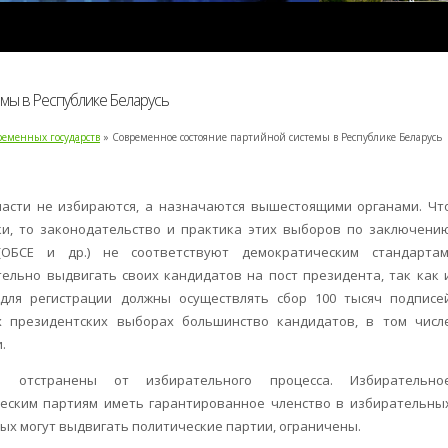
мы в Республике Беларусь
ременных государств
» Современное состояние партийной системы в Республике Беларусь
ласти не избираются, а назначаются вышестоящими органами. Чт
ки, то законодательство и практика этих выборов по заключени
(ОБСЕ и др.) не соответствуют демократическим стандартам
тельно выдвигать своих кандидатов на пост президента, так как 
для регистрации должны осуществлять сбор 100 тысяч подписе
х президентских выборах большинство кандидатов, в том числ
.
и отстранены от избирательного процесса. Избирательно
ческим партиям иметь гарантированное членство в избирательны
рых могут выдвигать политические партии, ограничены.