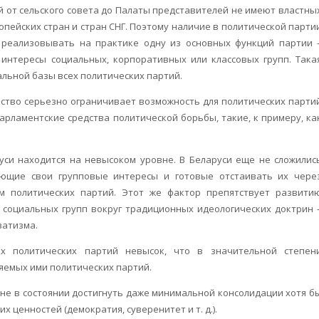
й от сельского совета до Палаты представителей не имеют властны
пейских стран и стран СНГ. Поэтому наличие в политической парти
 реализовывать на практике одну из основных функций партии 
интересы социальных, корпоративных или классовых групп. Така
льной базы всех политических партий.
ьство серьезно ограничивает возможность для политических парти
арламентские средства политической борьбы, такие, к примеру, ка
руси находится на невысоком уровне. В Беларуси еще не сложилис
ающие свои групповые интересы и готовые отстаивать их чере
м политических партий. Этот же фактор препятствует развити
социальных групп вокруг традиционных идеологических доктрин 
ватизма.
их политических партий невысок, что в значительной степен
яемых ими политических партий.
не в состоянии достигнуть даже минимальной консолидации хотя б
 ценностей (демократия, суверенитет и т. д.).