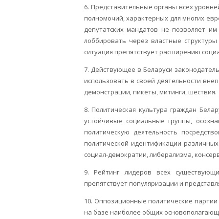
6. Представительные органы всех уровне
полномочий, характерных для многих евро
депутатских мандатов не позволяет им
лоббировать через властные структуры 
ситуация препятствует расширению социа
7. Действующее в Беларуси законодател
использовать в своей деятельности внеп
демонстрации, пикеты, митинги, шествия.
8. Политическая культура граждан Бела
устойчивые социальные группы, осозн
политическую деятельность посредство
политической идентификации различных 
социал-демократии, либерализма, консер
9. Рейтинг лидеров всех существующ
препятствует популяризации и представл
10. Оппозиционные политические партии 
на базе наиболее общих основополагающих