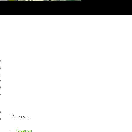
о
ю
.
и
й
е
е
Разделы
х
Главная