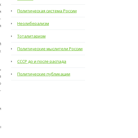
х
Политическая система России
и
–
Неолиберализм
я
Тоталитаризм
й
Политические мыслители России
к
СССР до и после распада
ь
Политические публикации
з
ю
–
и
ы