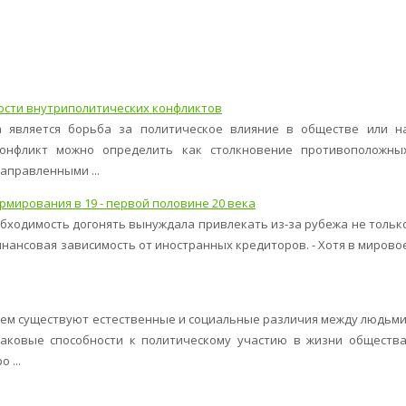
ости внутриполитических конфликтов
а является борьба за политическое влияние в обществе или н
конфликт можно определить как столкновение противоположны
аправленными ...
рмирования в 19 - первой половине 20 века
бходимость догонять вынуждала привлекать из-за рубежа не тольк
финансовая зависимость от иностранных кредиторов. - Хотя в мирово
нем существуют естественные и социальные различия между людьми
аковые способности к политическому участию в жизни общества
 ...