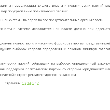
ации и нормализации диалога власти и политических партий ря
 мер по укреплению политических партий:
нной системы выборов во все представительные органы власти.
жности в системе исполни\тельной власти должно принадлежат
й должны полностью или частично формироваться из представителе
ыдущих выборах собрали определенный законом минимум голосо
литических партий, собравших на выборах определенный законо
вая поддержка политических партий со стороны юридических ил
 целевой и строго регламентироваться законом.
Страницы:
1
2
3
4
5
6
7