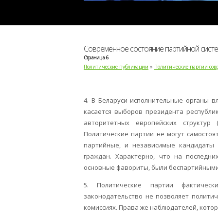
Современное состояние партийной систе
Страница 6
Политические публикации
»
Политические партии сов
4. В Беларуси исполнительные органы в
касается выборов президента республи
авторитетных европейских структур 
Политические партии не могут самостоя
партийные, и независимые кандидаты 
граждан. Характерно, что на последни
основные фавориты, были беспартийными
5. Политические партии фактическ
законодательство не позволяет полити
комиссиях. Права же наблюдателей, кото