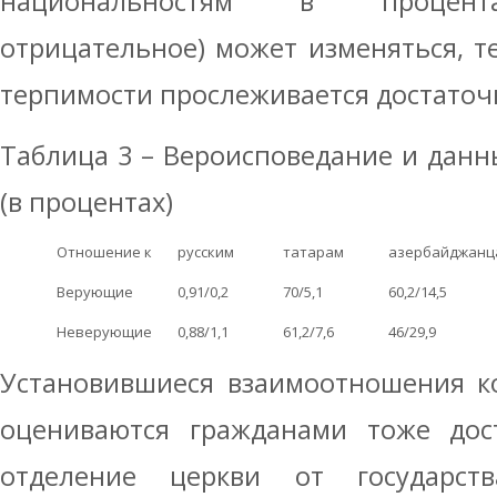
национальностям в процента
отрицательное) может изменяться, т
терпимости прослеживается достаточно
Таблица 3 – Вероисповедание и дан
(в процентах)
Отношение к
русским
татарам
азербайджанц
Верующие
0,91/0,2
70/5,1
60,2/14,5
Неверующие
0,88/1,1
61,2/7,6
46/29,9
Установившиеся взаимоотношения ко
оцениваются гражданами тоже дост
отделение церкви от государс