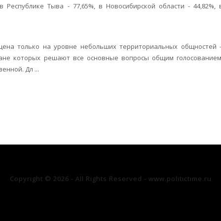
в Республике Тыва - 77,65%, в Новосибирской области - 44,82%, 
щена только на уровне небольших территориальных общностей 
дане которых решают все основные вопросы общим голосованием
нной. Дл ...
Copyright © 2026 - All Rights Reserved - www.politictime.ru