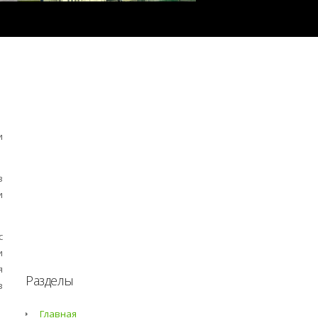
и
в
и
с
и
я
Разделы
в
Главная