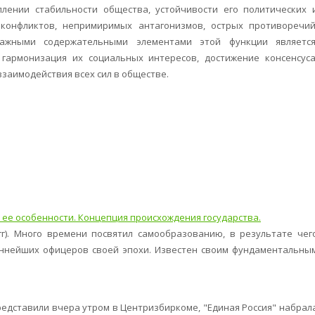
плении стабильности общества, устойчивости его политических 
конфликтов, непримиримых антагонизмов, острых противоречий
Важными содержательными элементами этой функции является
 гармонизация их социальных интересов, достижение консенсуса
взаимодействия всех сил в обществе.
, ее особенности. Концепция происхождения государства.
гг). Много времени посвятил самообразованию, в результате чег
аннейших офицеров своей эпохи. Известен своим фундаментальны
.
едставили вчера утром в Центризбиркоме, "Единая Россия" набрал