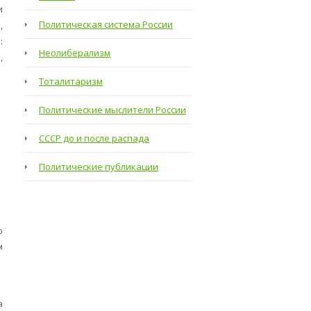
и
Политическая система России
,
:
Неолиберализм
,
Тоталитаризм
Политические мыслители России
СССР до и после распада
Политические публикации
о
м
а