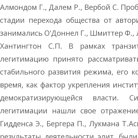
Алмондом Г., Далем Р., Вербой С. Пр
стадии перехода общества от автор
занимались О'Доннел Г., Шмиттер Ф., Л
Хантингтон С.П. В рамках транзит
легитимацию принято рассматриват
стабильного развития режима, его к
время, как фактор укрепления инсти
демократизирующейся власти. Си
легитимации нашли свое отражение
Гидденса Э., Бергера П., Лукмана Т.А
результаты деятельности элит, был