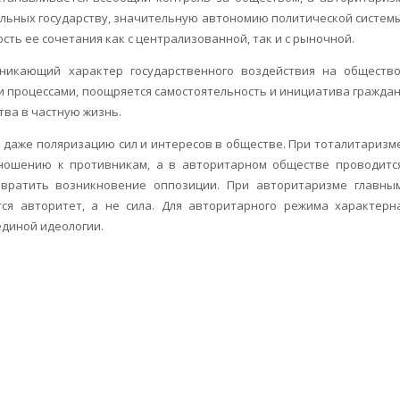
ольных государству, значительную автономию политической систем
ть ее сочетания как с централизованной, так и с рыночной.
никающий характер государственного воздействия на общество
 процессами, поощряется самостоятельность и инициатива граждан
тва в частную жизнь.
 даже поляризацию сил и интересов в обществе. При тоталитаризм
ношению к противникам, а в авторитарном обществе проводитс
вратить возникновение оппозиции. При авторитаризме главны
тся авторитет, а не сила. Для авторитарного режима характерн
единой идеологии.