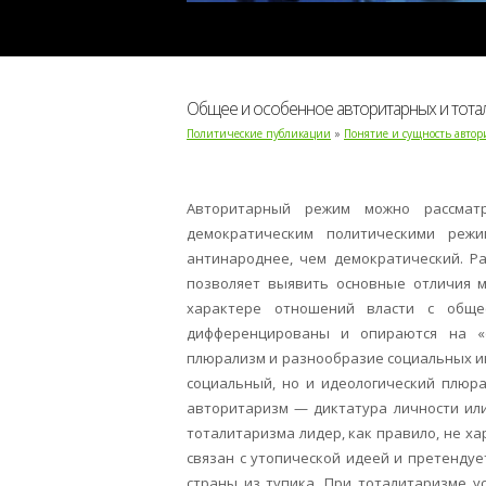
Общее и особенное авторитарных и тота
Политические публикации
»
Понятие и сущность авто
Авторитарный режим можно рассмат
демократическим политическими режи
антинароднее, чем демократический. Р
позволяет выявить основные отличия м
характере отношений власти с обще
дифференцированы и опираются на «о
плюрализм и разнообразие социальных и
социальный, но и идеологический плюра
авторитаризм — диктатура личности или
тоталитаризма лидер, как правило, не х
связан с утопической идеей и претенду
страны из тупика. При тоталитаризме у