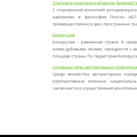
Этатизм в политической мысли Древней Г
С откровенной апологией антидемократи
идеализма в философии Платон (427-
преимущественно в двух пространных трак
Белоруссия
Белоруссия – равнинная страна. В сев
елово-дубовыми лесами, чередуются с м
площади страны. По территории Белоруссии
Основные типы авторитарных политичес
Среди множества авторитарных поряд
корпоративные, военные, национальн
заключается в осуществлении монопольной 