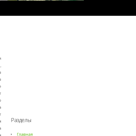
и
,
в
в
е
т
о
а
т
Разделы
м
а
Главная
м