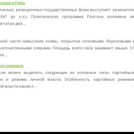
реции и Рима
ческих, реакционных государственных форм выступает зачинател
347 до н.э.). Политическая программа Платона изложена и
татах-диа ...
ерной части невысокие холмы, покрытые сосновыми, березовыми 
ногочисленными озерами. Площадь всего села занимает свыше 1/
 ...
ких режимов
ков можно выделить следующие их основные типы: партийные
ые и режимы личной власти. Особенность партийных режимо
власти какой-л ...