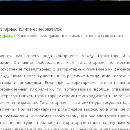
литарных политических режимов
ритаризма
» Общее и особенное авторитарных и тоталитарных политических режимов
ривать как своего рода компромисс между тоталитарным 
мами. Он мягче, либеральнее, чем тоталитаризм, но жестче
ассмотрение тоталитарных и авторитарных политических режимо
ежду ними. Самое существенное различие между ними состоит 
ством и индивидом. Если при авторитаризме эти отношени
граниченный плюрализм», то тоталитаризм вообще отвергае
нтересов. Причем тоталитаризм стремится ликвидировать не тольк
лизм, инакомыслие. Тоталитаризм — это диктатура государства, 
 группы. При авторитаризме роль лидера высока, но в отличие о
аризматический. По своему историческому назначению тоталитариз
ет на вечное существование, а авторитаризм ставит задачу вывод
станавливается всеобщий контроль за обществом, а авторитариз