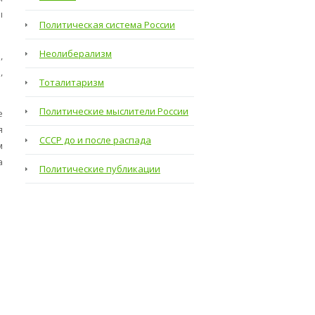
ы
Политическая система России
Неолиберализм
,
,
Тоталитаризм
Политические мыслители России
е
я
СССР до и после распада
м
а
Политические публикации