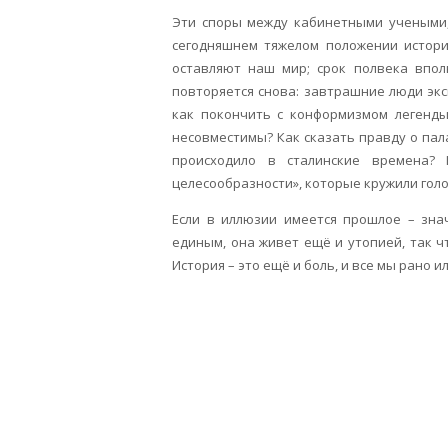
Эти споры между кабинетными учеными,
сегодняшнем тяжелом положении истори
оставляют наш мир; срок полвека впол
повторяется снова: завтрашние люди эк
как покончить с конформизмом легенды
несовместимы? Как сказать правду о пал
происходило в сталинские времена? 
целесообразности», которые кружили гол
Если в иллюзии имеется прошлое – зна
единым, она живет ещё и утопией, так ч
История – это ещё и боль, и все мы рано и