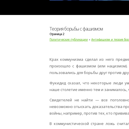
Теория борьбы с фашизмом
Страница 2
Политические публикации
»
Антифашизм и теория бо
Крах коммунизма сделал из него предме
произошло с фашизмом (или нацизмом).
пользовались для борьбы друг против друг
Фукидид сказал, что некоторые люди у
наше столетие именно тем и занималось, ч
Свидетелей не найти — все поголовн
невозможно отыскать доказательства пр
войны, например, против тех, кто приви
В коммунистической стране ложь счита