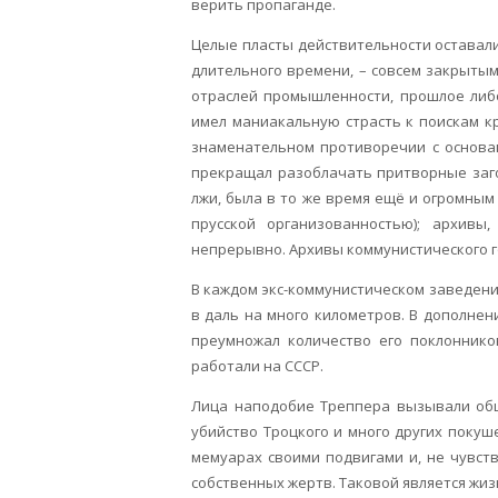
верить пропаганде.
Целые пласты действительности оставалис
длительного времени, – совсем закрытым
отраслей промышленности, прошлое либ
имел маниакальную страсть к поискам к
знаменательном противоречии с основам
прекращал разоблачать притворные заг
лжи, была в то же время ещё и огромны
прусской организованностью); архивы
непрерывно. Архивы коммунистического г
В каждом экс-коммунистическом заведении
в даль на много километров. В дополне
преумножал количество его поклоннико
работали на СССР.
Лица наподобие Треппера вызывали общ
убийство Троцкого и много других покуш
мемуарах своими подвигами и, не чувст
собственных жертв. Таковой является жиз