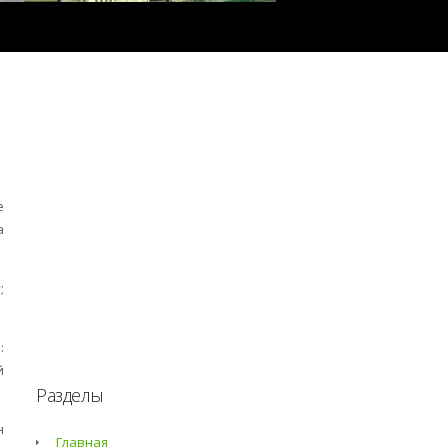
е
а
;
:
й
Разделы
н
Главная