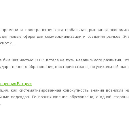
 времени и пространстве: хотя глобальная рыночная экономик
одят новые сферы для коммерциализации и создания рынков. Эт
от к ...
ее бывшая частью СССР, встала на путь независимого развития. Эт
ударственного образования, в истории страны, но уникальный шанс
онцепция Ратцеля
пция, как систематизированная совокупность знания возникла н
чных подходов. Ее возникновение обусловлено, с одной стороны
.