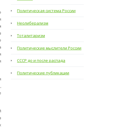
Политическая система России
е
и
Неолиберализм
м
в
Тоталитаризм
е
а
Политические мыслители России
я
СССР до и после распада
и
Политические публикации
я
,
е
й
в
х