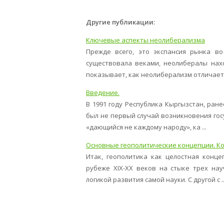
Другие публикации:
Ключевые аспекты неолиберализма
Прежде всего, это экспансия рынка во
существовала веками, неолибералы нах
показывает, как неолиберализм отличается 
Введение.
В 1991 году Республика Кыргызстан, ран
был не первый случай возникновения гос
«дающийся не каждому народу», ка ...
Основные геополитические концепции. К
Итак, геополитика как целостная конце
рубеже ХIХ-ХХ веков на стыке трех нау
логикой развития самой науки. С другой с ..