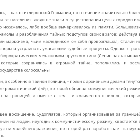
ь, – как в гитлеровской Германии, но в течение значительно боле
и от населения: люди не знали о существовании целых городов ил
о искажалось, либо вообще вычёркивалось из памяти. Большевиз
рамолы и разоблачения тайных подступов своих врагов; действуя 
и марксизма, чьим наследником он себя провозглашал, Сталин н
оворы и устраивать ужасающие судебные процессы. Однако стран
м бюрократическим механизмом прусского типа (Ленин захватывалс
, которые сохранялись в огромной тайне, пополнялись и росл
осударства колоссальны.
, а особенно в тайной полиции, – полки с архивными делами тянутс
ние романтический флёр, который обвивал коммунистический режим
в за границей, а вместе с тем – и количество шпионов, которы
ее восхищение. Судоплатов, который организовывал за границе
ений на людей, неугодных коммунистическому режиму, хвастается 
вуя ни малейшего раскаяния, во второй раз зарабатывает на мука
нь.