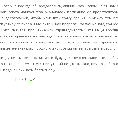
 которые кое-где обнародовались, лишний раз напоминают нам 
ков: эпоха манихейства окончилась, последние её представител
не достаточный, чтобы изменить точку зрения. А между тем вс
сплуатируют вчерашние битвы. Как прервать молчание или, точнее
? Что сначала: прощение или справедливость? Эти вещи вообщ
ачах, которые в свою очередь стали жертвами, как это повсеместн
Как относиться к компромиссам с идеологиями «историческо
овы интеллектуалам прошлого и которыми мы теперь сыты по горло?
чит, у неё может появиться и будущее. Человек живет не хлебо
то в теперешнем отсутствии утопий нет, возможно, ничего доброго
ли поздно начинаем бояться её[2].
Страницы:
1
2