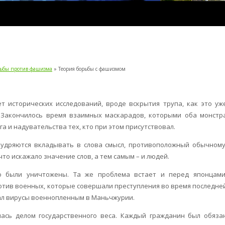
рьбы против фашизма
» Теория борьбы с фашизмом
т исторических исследований, вроде вскрытия трупа, как это уж
 Закончилось время взаимных маскарадов, которыми оба монстр
а и надувательства тех, кто при этом присутствовал.
мудряются вкладывать в слова смысл, противоположный обычному
то искажало значение слов, а тем самым – и людей.
о были уничтожены. Та же проблема встает и перед японцами
отив военных, которые совершали преступления во время последне
вал вирусы военнопленным в Маньчжурии.
лась делом государственного веса. Каждый гражданин был обяза