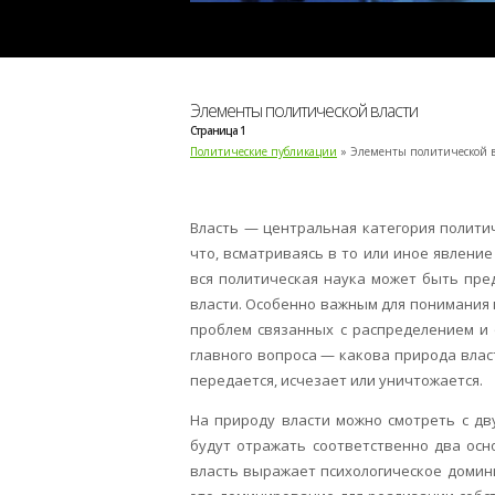
Элементы политической власти
Страница 1
Политические публикации
» Элементы политической в
Власть — центральная категория политич
что, всматриваясь в то или иное явление
вся политическая наука может быть пре
власти. Особенно важным для понимания п
проблем связанных с распределением и 
главного вопроса — какова природа власт
передается, исчезает или уничтожается.
На природу власти можно смотреть с дв
будут отражать соответственно два осн
власть выражает психологическое домин