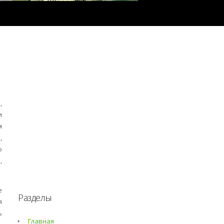
,
и
м
,
о
,
е
Разделы
я
ь
Главная