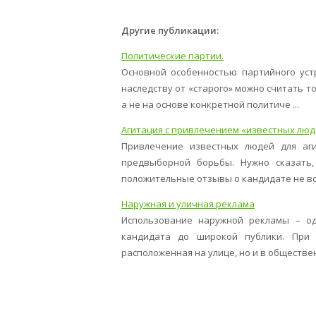
Другие публикации:
Политические партии.
Основной особенностью партийного уст
наследству от «старого» можно считать то
а не на основе конкретной политиче ...
Агитация с привлечением «известных люд
Привлечение известных людей для аги
предвыборной борьбы. Нужно сказать,
положительные отзывы о кандидате не все
Наружная и уличная реклама
Использование наружной рекламы – о
кандидата до широкой публики. При 
расположенная на улице, но и в общественн