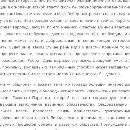
венных интересов. Многие мыслители полагали именно этот аспект
ащим в основании всякой власти сколь бы сложноорганизованной он
уки как Николо Макиавелли и Макс Вебер смотрели на власть как н
 за власть. Эта позиция сохраняет свое влияние и сейчас. Коротк
овал Гарольд Лассуэл, по его мнению: «Властью (личной властью
а (властителя) побуждать другого (подвластного) к необходимым 
инение может быть и добровольным, в конце концов интерес
дать. Будет ли в таком случае речь идти о власти? Крайние точк
роцессе власти, власть всегда есть преодоление сопротивления
ог-бихевиорист Роберт Даль выразил эту мысль формулой: «Некто 
, поскольку, во-первых X, тем или иным способом может заставить 
ет интересам X и что, в третьих сам Y иначе не стал бы делать».
огии — обширная и важная тема, но гораздо больший интерес дл
ьная власть. В первую очередь нужно понять каковы функции власт
епция Толкотта Парсонса, который называет социальную власт
ивающим выполнение взаимных обязательств». Следовательно 
альная власть позволяет людям осуществлять долгосрочны
нарушения обязательств. Личная власть (понимаемая как силово
сложных процессов обмена в развитом обществе. Принуждение 