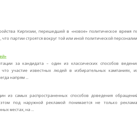
ройства Киргизии, перешедшей в «новое» политическое время п
, что партии строятся вокруг той или иной политической персоналии
ей»
тации за кандидата – один из классических способов ведени
 что участие известных людей в избирательных кампаниях, и
гда напрям ...
дин из самых распространенных способов доведения обращени
этом под наружной рекламой понимается не только реклама
ых местах, на ...