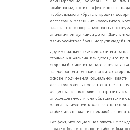
доминирование, основанные на личн
комбинации, но их эффективность пад
необходимости «брать в кредит» довери
достаточно маленьких коллективов, ко
власти в сложноорганизованных социум
аналогичной функцией денег. Действите
взаимодействие больших групп людей и 
Другим важным отличием социальной влас
столько на насилие или угрозу его при
стороны большинства населения. Италья
на добровольном признании со стороны
основе подчинения социальной власти,
достаточно лишь презентовать его возм
общества и позволяет направить их 
опосредованности, она обращается не к 
реальный человек может соответствова
стабильность власти в немалой степени з
Тот факт, что социальная власть не тожд
гораздо более сложное и гибкое был ос