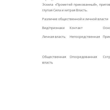
Эсхила «Прометей прикованный», пригов
глупая Сила и хитрая Власть.
Различие общественной и личной власти
Вид/признаки
Контакт
Осн
Личная власть
Непосредственная
При
Общественная
Опосредованная
Сот
власть