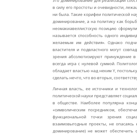
это доминирование для реализации собст
в силу его простоты и очевидности, леж
ни была. Такие корифеи политической на
доминирование, а на политику как борьбу
неомакиавеллистскую позицию сформулир
называется способность одного индивид
желаемым им действия». Однако подч
властителя и подвластного могут совпа
зрения абсолютизируют принуждение в п
всегда игра с нулевой суммой. Политол
обладает властью над неким Y, постольку
сделать нечто, что во-вторых, соответству
Личная власть, ее источники и технол
политической науки представляет социал
в обществе. Наиболее популярна конц
«символическим посредником, обеспеч
функциональной точки зрения соци
взаимовыгодные проекты, не опасаясь 
доминирование) не может обеспечить 