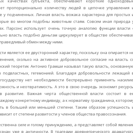
ых качествах субъекта, обеспечивают короткие одноходовы
ает пропорционально количеству людей в цепочке управления 
е у подчиненных. Личная власть вожака характерна для простых 
торые во многом подобны животным стаям. Совсем иная природа 
ах. Парсонс использует очень точную аналогию функции власти 
льно власть подобно деньгам циркулирует в обществе обеспечива
справедливый обмен между ними.
ти является ее двусторонний характер, поскольку она опирается н
менения, сколько на активное добровольное согласие на власть с
нский теоретик Антонио Грамши называл такую власть, основанну
 подвластных, гегемонией. Благодаря добровольности лежащей 
 государству нет необходимости беспрерывно применять насилие
ожность и неотвратимость. А это в свою очередь экономит ресурс
в развитие. Важная черта общественной власти состоит в е
каждому конкретному индивиду, а к нормативу гражданина, котором
ть в большей или меньшей степени. Таким образом успешность 
ависит от степени развитости у членов общества правосознания.
ественна силе и голому принуждению, а представляет собой явлени
ознан уже в античности. В трагедии древнегреческого драматург