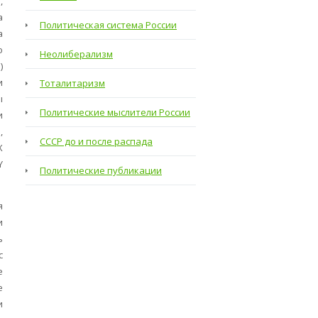
,
а
Политическая система России
а
о
Неолиберализм
)
и
Тоталитаризм
ы
Политические мыслители России
и
,
СССР до и после распада
X
Y
Политические публикации
я
и
ь
с
е
е
и