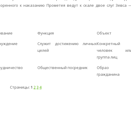
оренного к наказанию Прометея ведут к скале двое слуг Зевса 
ование
Функция
Объект
нуждение
Служит достижению личных
Конкретный
целей
человек ил
группа лиц
рудничество
Общественный посредник
Образ
гражданина
Страницы:
1
2
3
4