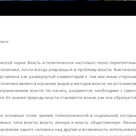
ласти
еской науки. Власть и политическое настолько тесно переплетены
 политики, почти всегда упираешься в проблему власти. Фактическ
дставлена как развернутый комментарий к тем или иным сторона
олитики является изучение видов и методов власти, ее источников
ограничением власти. Но начать, разумеется, необходимо с самог
и. Из знания природы власти становится ясным, как она образуется
ух основных точек зрения, психологической и социальной, которы
овных типа власти, власть личную и власть общественную. Лична
ирование одного человека над другим и возможность использоват