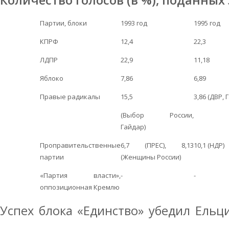
Количество голосов (в %), поданных
Партии, блоки
1993 год
1995 год
КПРФ
12,4
22,3
ЛДПР
22,9
11,18
Яблоко
7,86
6,89
Правые радикалы
15,5
3,86 (ДВР, 
(Выбор России,
Гайдар)
Проправительственные
6,7 (ПРЕС), 8,13
10,1 (НДР)
партии
(Женщины России)
«Партия власти»,
-
-
оппозиционная Кремлю
Успех блока «Единство» убедил Ельци