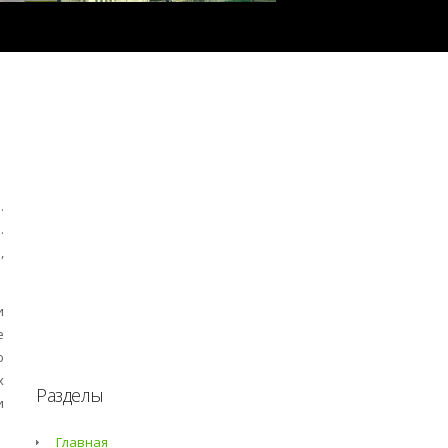
.
.
,
и
е
ю
х
Разделы
и
Главная