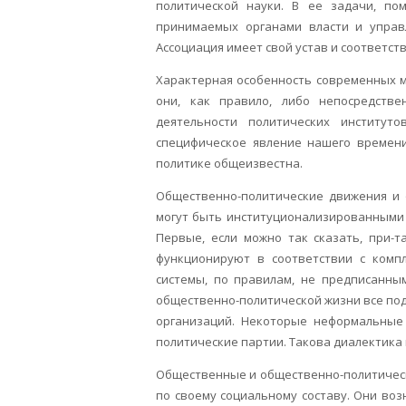
политической науки. В ее задачи, пом
принимаемых органами власти и управл
Ассоциация имеет свой устав и соответст
Характерная особенность современных м
они, как правило, либо непосредств
деятельности политических институт
специфическое явление нашего времени
политике общеизвестна.
Общественно-политические движения и о
могут быть институционализированными
Первые, если можно так сказать, при-т
функционируют в соответствии с комп
системы, по правилам, не предписанны
общественно-политической жизни все п
организаций. Некоторые неформальные
политические партии. Такова диалектика
Общественные и общественно-политическ
по своему социальному составу. Они воз