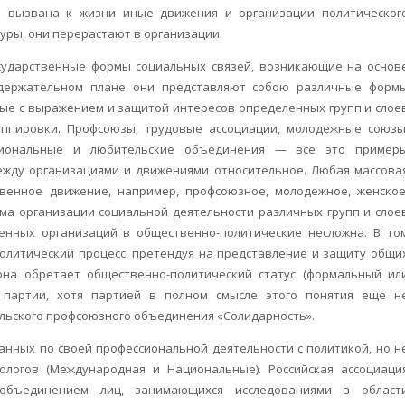
я вызвана к жизни иные движения и организации политическог
уры, они перерастают в организации.
ударственные формы социальных связей, возникающие на основ
содержательном плане они представляют собою различные форм
ные с выражением и защитой интересов определенных групп и слое
уппировки. Профсоюзы, трудовые ассоциации, молодежные союзы
сиональные и любительские объединения — все это пример
ежду организациями и движениями относительное. Любая массова
венное движение, например, профсоюзное, молодежное, женское
а организации социальной деятельности различных групп и слое
енных организаций в общественно-политические несложна. В то
политический процесс, претендуя на представление и защиту общи
 она обретает общественно-политический статус (формальный ил
 партии, хотя партией в полном смысле этого понятия еще н
польского профсоюзного объединения «Солидарность».
анных по своей профессиональной деятельности с политикой, но н
ологов (Международная и Национальные). Российская ассоциаци
 объединением лиц, занимающихся исследованиями в област