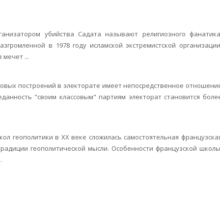
анизатором убийства Садата называют религиозного фанатика
згромленной в 1978 году исламской экстремистской организации
мечет ...
ссовых построе­ний в электорате имеет непосредственное отношени
еданность "своим классо­вым" партиям электорат становится боле
кол геополитики в XX веке сложилась самостоятельная французска
традиции геополитической мысли. Особенности французской школы
.