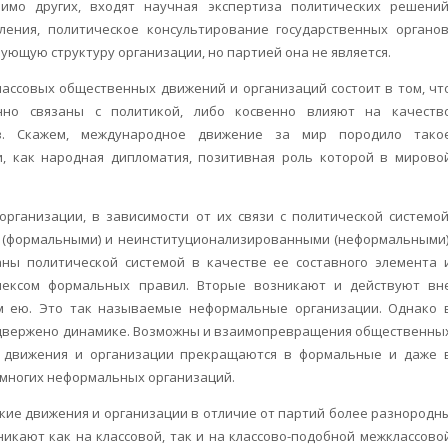
имо других, входят научная экспертиза политических решений
ения, политическое консультирование государственных органов
вующую структуру организации, но партией она не является.
ассовых общественных движений и организаций состоит в том, чт
енно связаны с политикой, либо косвенно влияют на качеств
ов. Скажем, международное движение за мир породило тако
, как народная дипломатия, позитивная роль которой в мирово
рганизации, в зависимости от их связи с политической системой
 (формальными) и неинституционализированными (неформальными)
аны политической системой в качестве ее составного элемента 
лексом формальных правил. Вторые возникают и действуют вн
м ею. Это так называемые неформальные организации. Однако 
одвержено динамике. Возможны и взаимопревращения общественны
 движения и организации прекращаются в формальные и даже 
 многих неформальных организаций.
ие движения и организации в отличие от партий более разнородн
никают как на классовой, так и на классово-подобной межклассово