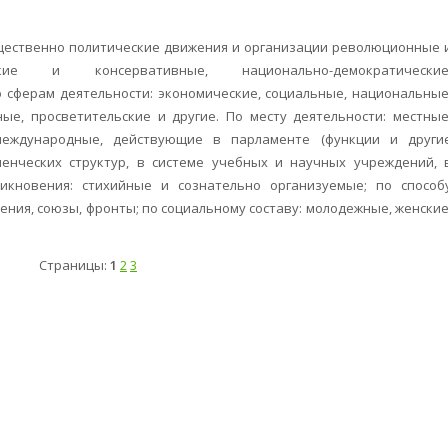
щественно политические движения и организации революционные 
ские и консервативные, национально-демократические
о сферам деятельности: экономические, социальные, национальные
ые, просветительские и другие. По месту деятельности: местные
 международные, действующие в парламенте (функции и други
ленческих структур, в системе учебных и научных учреждений, 
икновения: стихийные и сознательно организуемые; по способ
ения, союзы, фронты; по социальному составу: молодежные, женские
Страницы:
1
2
3