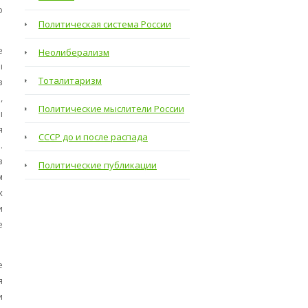
о
Политическая система России
е
Неолиберализм
ы
Тоталитаризм
в
,
Политические мыслители России
ы
я
СССР до и после распада
.
в
Политические публикации
м
х
и
е
е
я
и