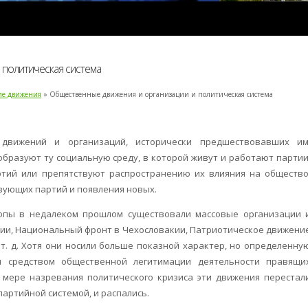
 политическая система
ие движения
» Общественные движения и организации и политическая система
движений и организаций, исторически предшествовавших им
бразуют ту социальную среду, в которой живут и работают партии
ртий или препятствуют распространению их влияния на общество
вующих партий и появления новых.
ропы в недалеком прошлом существовали массовые организации 
рии, Национальный фронт в Чехословакии, Патриотическое движени
т. д. Хотя они носили больше показной характер, но определенну
и средством общественной легитимации деятельности правящи
 мере назревания политического кризиса эти движения перестал
артийной системой, и распались.