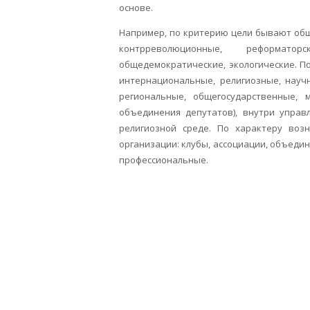
основе.
Например, по критерию цели бывают об
контрреволюционные, реформатор
общедемократические, экологические. П
интернациональные, религиозные, научн
региональные, общегосударственные,
объединения депутатов), внутри управ
религиозной среде. По характеру возн
организации: клубы, ассоциации, объедин
профессиональные.