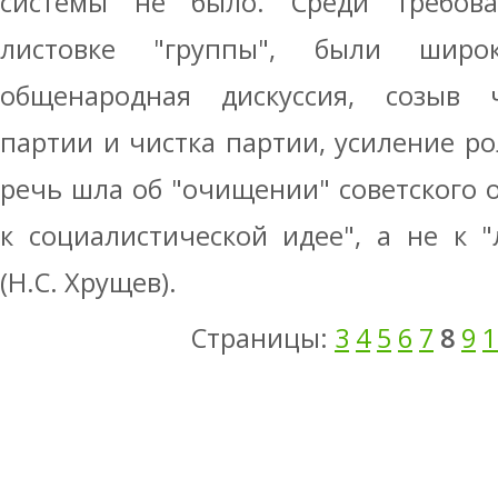
системы не было. Среди требова
листовке "группы", были широ
общенародная дискуссия, созыв 
партии и чистка партии, усиление ро
речь шла об "очищении" советского 
к социалистической идее", а не к 
(Н.С. Хрущев).
Страницы:
3
4
5
6
7
8
9
1