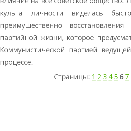
влияние на все советское общество. 
культа личности виделась быст
преимущественно восстановления
партийной жизни, которое предусма
Коммунистической партией ведущей
процессе.
Страницы:
1
2
3
4
5
6
7