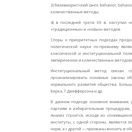
3) бихевиористский (англ. behavior, behav
количественные методы;
4) в последней трети XX в. наступил 
«традиционных» и «новых» методов.
Споры о приоритетных подходах продол
политической науки по-прежнему явля
классической и институциональной поли
эмпирических и количественных методов)
Институциональный метод связан с
проанализировать основные законы общ
нормального развития общества. Большо
Берка, Т.Джефферсона и др.
В данном подходе основное внимание у
партиям и избирательным процедурам, 
Анализ строится, исходя из сложивших
институты, с одной стороны, являются 
норм, а с другой — призваны вносить в 