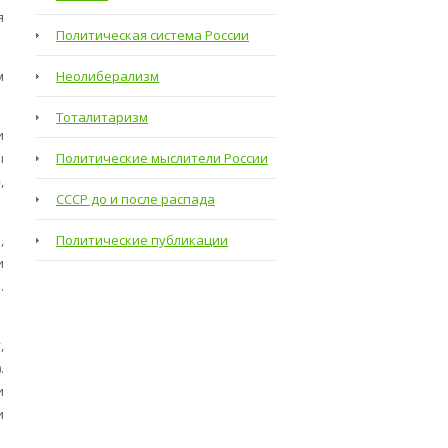
я
Политическая система России
м
Неолиберализм
Тоталитаризм
и
ы
Политические мыслители России
,
СССР до и после распада
,
Политические публикации
и
.
,
.
и
и