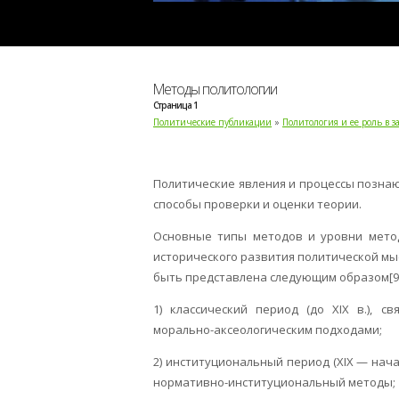
Методы политологии
Страница 1
Политические публикации
»
Политология и ее роль в 
Политические явления и процессы познаю
способы проверки и оценки теории.
Основные типы методов и уровни метод
исторического развития политической мы
быть представлена следующим образом[9]
1) классический период (до XIX в.), 
морально-аксеологическим подходами;
2) институциональный период (XIX — нач
нормативно-институциональный методы;