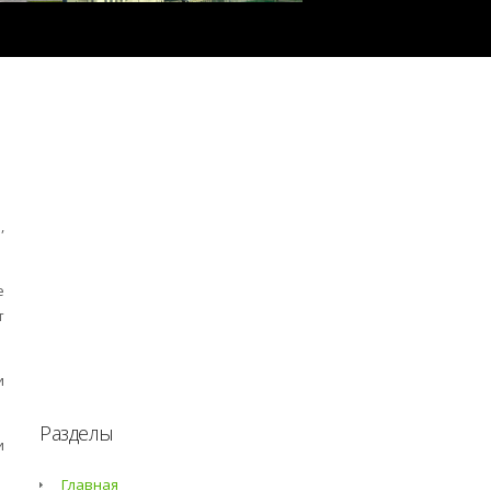
,
е
т
и
Разделы
и
Главная