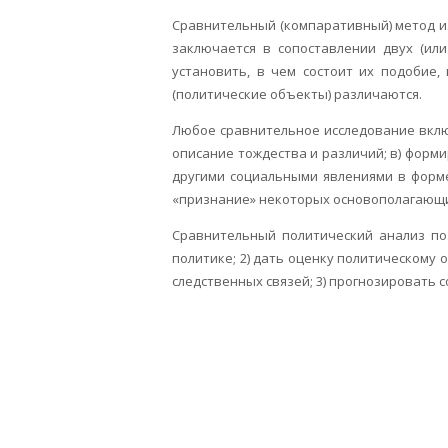
Сравнительный (компаративный) метод из
заключается в сопоставлении двух (ил
установить, в чем состоит их подобие
(политические объекты) различаются.
Любое сравнительное исследование включ
описание тождества и различий; в) форм
другими социальными явлениями в форме
«признание» некоторых основополагающих
Сравнительный политический анализ по
политике; 2) дать оценку политическому 
следственных связей; 3) прогнозировать с