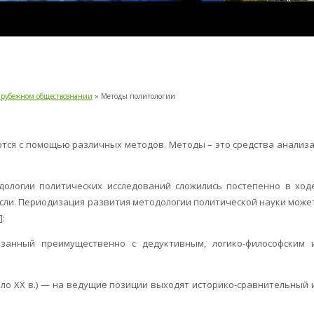
зарубежном обществознании
» Методы политологии
тся с помощью различных методов. Методы – это средства анализа
ологии политических исследований сложились постепенно в ход
сли. Периодизация развития методологии политической науки може
:
связанный преимущественно с дедуктивным, логико-философским 
ало XX в.) — на ведущие позиции выходят историко-сравнительный 