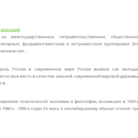
ганизаций
на межгосударственные, неправительственные, общественно
нитарные, фундаменталистские и экстремистские группировки. Вс
ичным нап ...
роль России в современном мире Россия выжила как молода
ести свое место в качестве сильной, современной мировой державы
Ф ...
направление политической экономии и философии, возникшее в 1930-
 1980-х - 1990-е годах XX века. К неолиберализму обычно относят тр