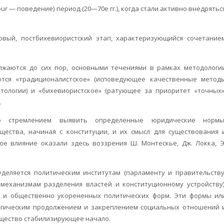
iour — поведение) период (20—70е гг.), когда стали активно внедрятьс
новый, постбихевиористский этап, характеризующийся сочетание
жаются до сих пор, основными течениями в рамках методологи
ются «традиционалистское» (исповедующее качественные метод
тологии) и «бихевиористское» (ратующее за приоритет «точных»
.
о стремлением выявить определенные юридические нормы
ества, начиная с конституции, и их смысл для существования 
е влияние оказали здесь воззрения Ш. Монтескье, Дж. Локка, Э
деляется политическим институтам (парламенту и правительству
механизмам разделения властей и конституционному устройству)
ся и общественно укорененных политических форм. Эти формы ил
логическим продолжением и закреплением социальных отношений 
общество стабилизирующее начало.