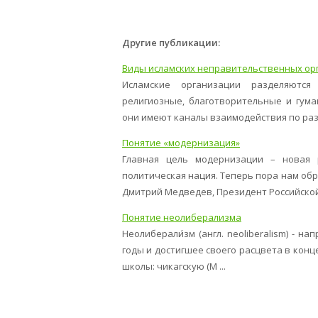
Другие публикации:
Виды исламских неправительственных ор
Исламские организации разделяются 
религиозные, благотворительные и гума
они имеют каналы взаимодействия по разл
Понятие «модернизация»
Главная цель модернизации – новая 
политическая нация. Теперь пора нам обр
Дмитрий Медведев, Президент Российской 
Понятие неолиберализма
Неолиберали́зм (англ. neoliberalism) - 
годы и достигшее своего расцвета в конце
школы: чикагскую (М ...