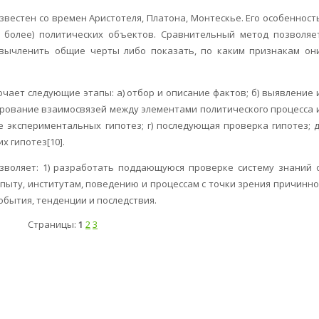
вестен со времен Аристотеля, Платона, Монтескье. Его особенност
и более) политических объектов. Сравнительный метод позволяе
, вычленить общие черты либо показать, по каким признакам он
ает следующие этапы: а) отбор и описание фактов; б) выявление 
ирование взаимосвязей между элементами политического процесса 
 экспериментальных гипотез; г) последующая проверка гипотез; д
 гипотез[10].
зволяет: 1) разработать поддающуюся проверке систему знаний 
опыту, институтам, поведению и процессам с точки зрения причинно
обытия, тенденции и последствия.
Страницы:
1
2
3