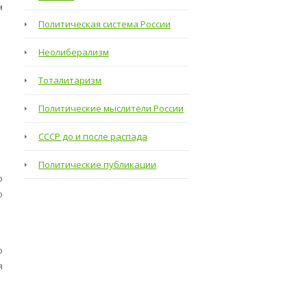
м
Политическая система России
Неолиберализм
Тоталитаризм
Политические мыслители России
СССР до и после распада
Политические публикации
о
о
о
я