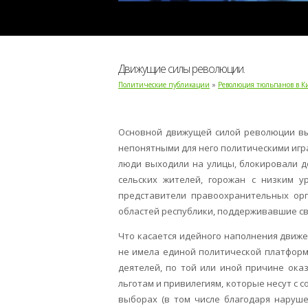
Движущие силы революции.
Политические публикации
»
Революция тюльпанов в К
Основной движущей силой революции вы
непонятными для него политическими игр
люди выходили на улицы, блокировали д
сельских жителей, горожан с низким у
представители правоохранительных орг
областей республики, поддерживавшие св
Что касается идейного наполнения движен
не имела единой политической платформ
деятелей, по той или иной причине ока
льготам и привилегиям, которые несут с 
выборах (в том числе благодаря наруше