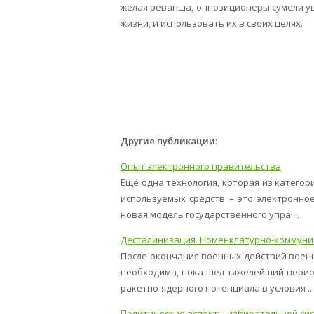
желая реванша, оппозиционеры сумели ув
жизни, и использовать их в своих целях.
Другие публикации:
Опыт электронного правительства
Ещё одна технология, которая из катего
используемых средств – это электронно
новая модель государственного упра ...
Десталинизация. Номенклатурно-коммуни
После окончания военных действий воен
необходима, пока шел тяжелейший перио
ракетно-ядерного потенциала в условия ...
Политические аспекты избирательной сис