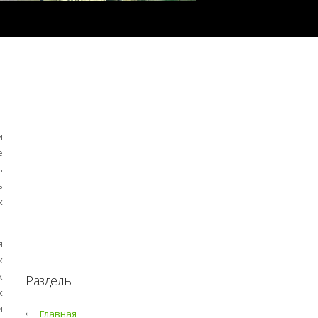
и
е
ь
ь
х
я
х
к
Разделы
х
и
Главная