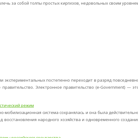
лечь за собой толпы простых киргизов, недовольных своим уровне
рии экспериментальных постепенно переходит в разряд повседневн
е правительство. Электронное правительство (e-Government) — эт
стический режим
но-мобилизационная система сохранялась и она была действительн
д восстановления народного хозяйства и одновременного создани
темы российского государства