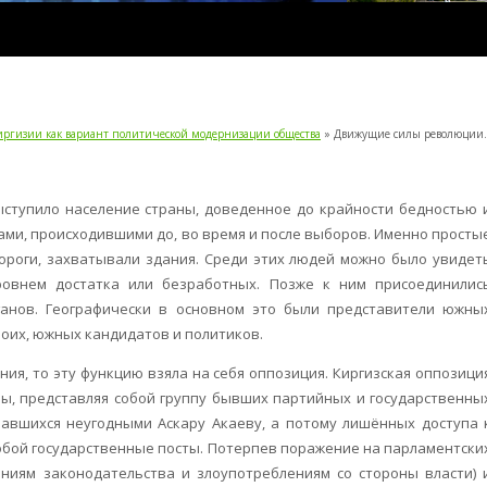
иргизии как вариант политической модернизации общества
» Движущие силы революции.
ступило население страны, доведенное до крайности бедностью 
ами, происходившими до, во время и после выборов. Именно просты
ороги, захватывали здания. Среди этих людей можно было увидет
ровнем достатка или безработных. Позже к ним присоединилис
анов. Географически в основном это были представители южны
оих, южных кандидатов и политиков.
ия, то эту функцию взяла на себя оппозиция. Киргизская оппозици
ы, представляя собой группу бывших партийных и государственны
завшихся неугодными Аскару Акаеву, а потому лишённых доступа 
собой государственные посты. Потерпев поражение на парламентски
ниям законодательства и злоупотреблениям со стороны власти) 