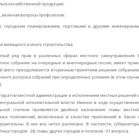
ельскохозяйственной продукции;
, включая вопросы профсоюзов;
и, городским планированием, портовыми и другими инженерным
и жилищного и иного строительства.
елый ряд прав в различных сферах местного самоуправления. 
тное собрание на очередные и внеочередные сессии, имеет прав
й (вето преодолевается вторичным принятием решения собрание
очного роспуска собраний при определенных условиях (в этом случа
.
ппаратом местной администрации и исполнением местных решений 
ентральной исполнительной власти. Именно в ходе осуществлени
ьной степени проявляется двойное назначение главы местно
нных полномочий, включенные в качестве приложений в Закон 
ушительны. В них все четко расписано. В частности, губернатор
ых городов - 28, главы других городов и поселков - 51 вопроса.