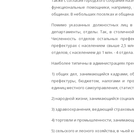
также с согласия городского собрания наз
функциональные помощники, например, г
общинах. В небольших поселках и община
Помимо указанных должностных лиц в 
департаменты, отделы. Так, в столично
Численность отделов остальных префек
префектурах с населением свыше 2,5 млн.
отделов, с населением до 1 млн. - 4 отдела.
Наиболее типичны в администрациях преф
1) общих дел, занимающийся кадрами, 
префектуры, бюджетом, налогами и пр
единиц местного самоуправления, статис
2) народной жизни, занимающийся социал
3) здравоохранения, ведающий страховы
4) торговли и промышленности, занимающ
5) сельского и лесного хозяйства, в чье