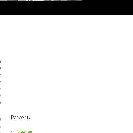
е
е
и
и
и
и
а
Разделы
В
а
Главная