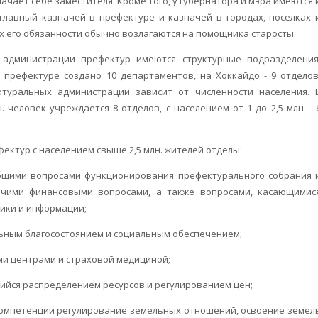
начает себе заместителя. Кроме того, у губернатора и мэра имеются 
лавный казначей в префектуре и казначей в городах, поселках 
х его обязанности обычно возлагаются на помощника старосты.
администрации префектур имеются структурные подразделения
й префектуре создано 10 департаментов, на Хоккайдо - 9 отделов
туральных администраций зависит от численности населения. 
 человек учреждается 8 отделов, с населением от 1 до 2,5 млн. - 
ектур с населением свыше 2,5 млн. жителей отделы:
общими вопросами функционирования префектурального собрания 
очими финансовыми вопросами, а также вопросами, касающимис
тики и информации;
ьным благосостоянием и социальным обеспечением;
ми центрами и страховой медициной;
ийся распределением ресурсов и регулированием цен;
й компетенции регулирование земельных отношений, освоение земел