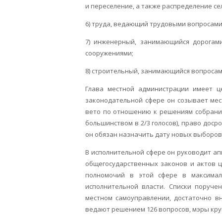
и переселение, а также распределение с
6) труда, ведающий трудовыми вопросами
7) инженерный, занимающийся дорогам
сооружениями;
8) строительный, занимающийся вопросам
Глава местной администрации имеет ц
законодательной сфере он созывает мес
вето по отношению к решениям собрани
большинством в 2/3 голосов), право доср
он обязан назначить дату новых выборов)
В исполнительной сфере он руководит а
общегосударственных законов и актов ц
полномочий в этой сфере в максимал
исполнительной власти. Списки поруче
местном самоуправлении, достаточно вн
ведают решением 126 вопросов, мэры крупн