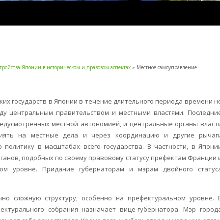
стройства Японии в историческом и правовом аспектах
» Местное самоуправление
ких государств в Японии в течение длительного периода времени н
у центральным правительством и местными властями. Последни
едусмотренных местной автономией, и центральные органы власт
иять на местные дела и через координацию и другие рычаг
 политику в масштабах всего государства. В частности, в Япони
рганов, подобных по своему правовому статусу префектам Франции 
ном уровне. Придание губернаторам и мэрам двойного статус
но сложную структуру, особенно на префектуральном уровне. 
фектурального собрания назначает вице-губернатора. Мэр город