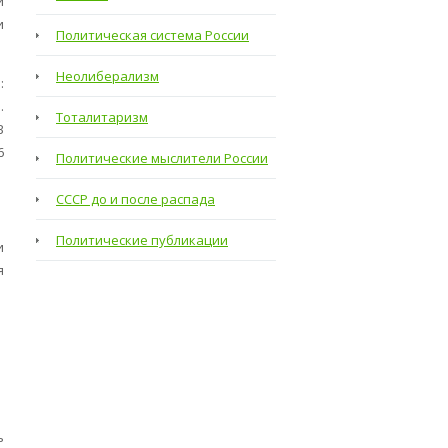
и
и
Политическая система России
Неолиберализм
:
.
Тоталитаризм
В
6
Политические мыслители России
СССР до и после распада
Политические публикации
и
я
ь