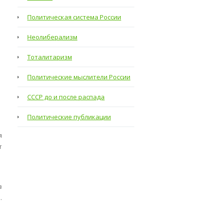
Политическая система России
Неолиберализм
Тоталитаризм
Политические мыслители России
СССР до и после распада
Политические публикации
я
т
в
.