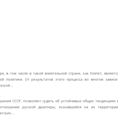
е, в том числе в такой влиятельной стране, как Египет, являетс
й политики. От результатов этого процесса во многом зависи
ской ...
х
шения СССР, позволяет судить об устойчивых общих тенденциях 
 отношении русской диаспоры, оказавшейся на их территории
ских ...