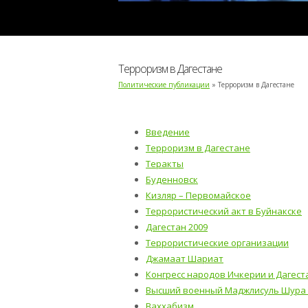
Терроризм в Дагестане
Политические публикации
» Терроризм в Дагестане
Введение
Терроризм в Дагестане
Теракты
Буденновск
Кизляр – Первомайское
Террористический акт в Буйнакске
Дагестан 2009
Террористические организации
Джамаат Шариат
Конгресс народов Ичкерии и Дагест
Высший военный Маджлисуль Шура 
Ваххабизм