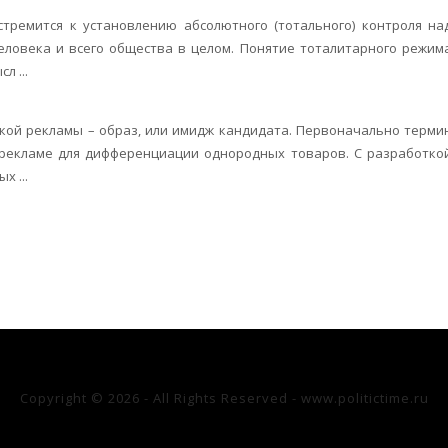
тремится к установлению абсолютного (тотального) контроля на
ловека и всего общества в целом. Понятие тоталитарного режим
л ...
кой рекламы – образ, или имидж кандидата. Первоначально терми
 рекламе для дифференциации однородных товаров. С разработко
 ...
Copyright © 2026 - All Rights Reserved - www.politictime.ru