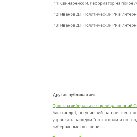
[11] Свинаренко И. Реформатор на покое //
[12] Иванов Д.Г. Политический PR в Интерн
[13] Иванов Д.Г. Политический PR в Интерн
Другие публикации:
Проекты либеральных преобразований С
Александр I, вступивший на престол в р
управлять народом "по законам и по серд
либеральные воззрения ...