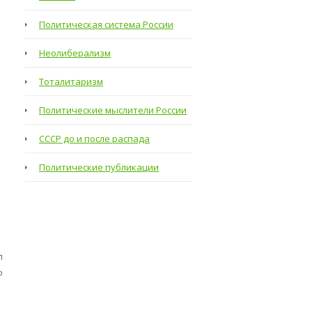
Политическая система России
Неолиберализм
Тоталитаризм
Политические мыслители России
СССР до и после распада
Политические публикации
л
о