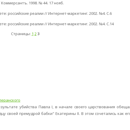
 Коммерсантъ. 1998. № 44. 17 нояб.
ете: российские реалии // Интернет-маркетинг. 2002. №4. С.6
ете: российские реалии // Интернет-маркетинг. 2002. №4. С.14
Страницы:
1
2
3
перанского
езультате убийства Павла I, в начале своего царствования обеща
цу своей премудрой бабки" Екатерины II. В этом сочетались как ег