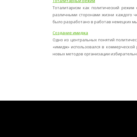
Тоталитарный режим
Тоталитаризм как политический режим с
различными сторонами жизни каждого че
было разработано в работав немецких мыс
Создание имиджа
Одно из центральных понятий политичес
«имидж» использовался в коммерческой
новых методов организации избирательных