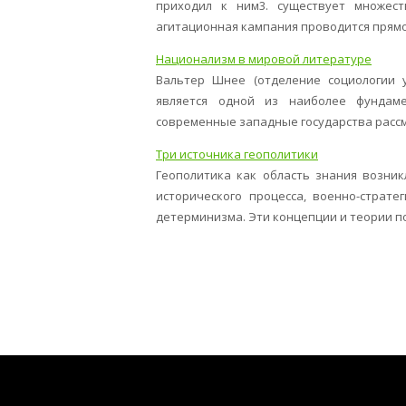
приходил к ним3. существует множест
агитационная кампания проводится прямо н
Национализм в мировой литературе
Вальтер Шнее (отделение социологии 
является одной из наиболее фундаме
современные западные государства рассма
Три источника геополитики
Геополитика как область знания возни
исторического процесса, военно-страте
детерминизма. Эти концепции и теории по с