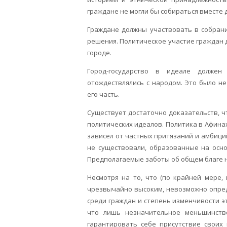
граждане не могли бы собираться вместе 
Граждане должны участвовать в собран
решения. Политическое участие граждан
городе.
Город-государство в идеале долже
отождествлялись с народом. Это было н
его часть.
Существует достаточно доказательств, 
политических идеалов. Политика в Афинах
зависел от частных притязаний и амбици
не существовали, образованные на осно
Предполагаемые заботы об общем благе н
Несмотря на то, что (по крайней мере,
чрезвычайно высоким, невозможно опред
среди граждан и степень изменчивости эт
что лишь незначительное меньшинств
гарантировать себе присутствие своих 