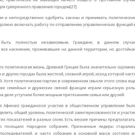
для суверенного правления городом[27].
ии и непосредственно одобрять законы и принимать политически
 должно включать работу по отправлению управленческих функций 
н быть полностью независимым. Граждане, в данном случа
е все население, проживавшее на данной территории, но достойна
что политическая жизнь Древней Греции была значительно скромне
 и других городах была жесткой, сложной игрой, исход которой част
й. Хотя политические партии в современном смысле этого слова ещ
ве семейных и дружеских связей фракции играли серьезную роль
а деле уступали более мощным притязаниям семьи или друзей.
 в Афинах) гражданское участие в общественном управлении был
елить общий уровень политической заинтересованности и участи
их показателей в разных слоях. Есть веские причины предполагать
о посещало Народное собрание. Признанные лидеры старалис
последователей, и часто собрание в основной массе состояло и