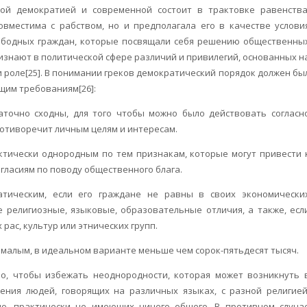
ой демократией и современной состоит в трактовке равенства
вместима с рабством, но и предполагала его в качестве услови
ободных граждан, которые посвящали себя решению общественны
знают в политической сфере различий и привилегий, основанных н
и роле[25]. В понимании греков демократический порядок должен бы
щим требованиям[26]:
аточно сходны, для того чтобы можно было действовать согласн
ротиворечит личным целям и интересам.
ктически однородным по тем признакам, которые могут привести 
гласиям по поводу общественного блага.
атическим, если его граждане не равны в своих экономически
 религиозные, языковые, образовательные отличия, а также, есл
рас, культур или этнических групп.
 малым, в идеальном варианте меньше чем сорок-пятьдесят тысяч.
о, чтобы избежать неоднородности, которая может возникнуть 
ения людей, говорящих на различных языках, с разной религией
ю, практически не имеющих ничего общего. В противном случа