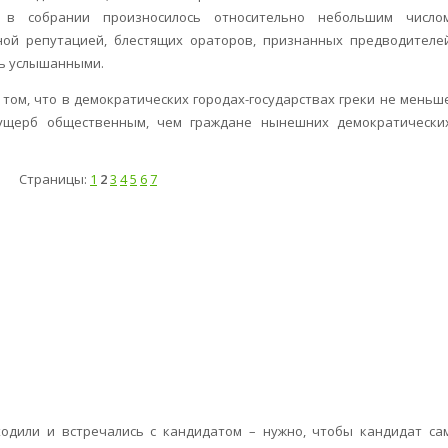
 в собрании произносилось относительно небольшим число
ной репутацией, блестящих ораторов, признанных предводителе
ь услышанными.
том, что в демократических городах-государствах греки не меньш
 ущерб общественным, чем граждане нынешних демократически
Страницы:
1
2
3
4
5
6
7
ходили и встречались с кандидатом – нужно, чтобы кандидат са