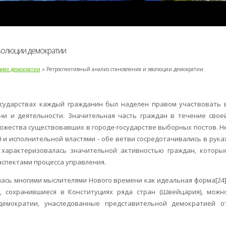
эволюции демократии
циях демократии
» Ретроспективный анализ становления и эволюции демократии
осударствах каждый гражданин был наделен правом участвовать 
ни и деятельности. Значительная часть граждан в течение свое
ножества существовавших в городе-государстве выборных постов. Н
и исполнительной властями - обе ветви сосредотачивались в рука
 характеризовалась значительной активностью граждан, которы
аспектами процесса управления.
ась многими мыслителями Нового времени как идеальная форма[24]
 сохранившиеся в Конституциях ряда стран (Швейцария), можн
демократии, унаследованные представительной демократией о