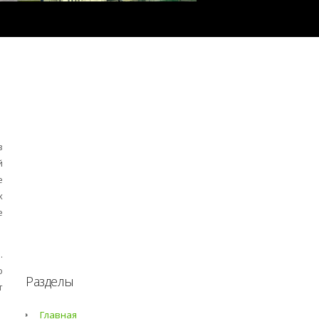
в
й
е
х
е
.
о
Разделы
т
Главная