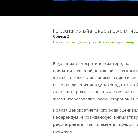
Ретроспективный анализ становления и 
Страница 2
Политические публикации
»
Народ в западных концеп
В древних демократических городах - г
принятии решений, касающихся его жиз
жизни так или иначе занимала один из м
было разделения между законодательной 
активных граждан. Политическая жизнь
живо интересовались всеми сторонами и 
Прямая демократия такого рода оценивал
Референдум и гражданскую инициативу,
рассматривать как элементы прямой 
прошлого.