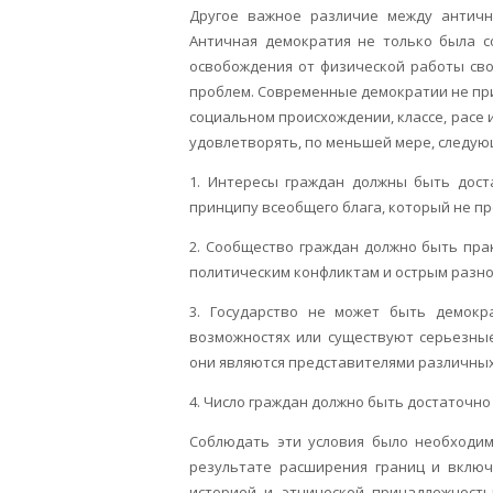
Другое важное различие между античн
Античная демократия не только была со
освобождения от физической работы св
проблем. Современные демократии не при
социальном происхождении, классе, расе 
удовлетворять, по меньшей мере, следую
1. Интересы граждан должны быть дост
принципу всеобщего блага, который не п
2. Сообщество граждан должно быть пра
политическим конфликтам и острым разно
3. Государство не может быть демокр
возможностях или существуют серьезные
они являются представителями различных 
4. Число граждан должно быть достаточно
Соблюдать эти условия было необходим
результате расширения границ и включ
историей и этнической принадлежность