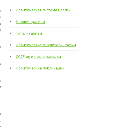
.
Политическая система России
я
х
Неолиберализм
а
л
Тоталитаризм
Политические мыслители России
о
СССР до и после распада
к
Политические публикации
х
и
в
,
е