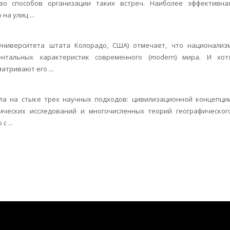
во способов организации таких встреч. Наиболее эффективна
а улиц ...
университета штата Колорадо, США) отмечает, что национализ
нтальных характеристик современного (modern) мира. И хот
тривают его ...
кла на стыке трех научных подходов: цивилизационной концепци
гических исследований и многочисленных теорий географическог
 ...