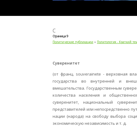
С
Страница 9
Политические публикации
»
Политология - Краткий т
Суверенитет
(от франц. souverainete - верховная вл
государства во внутренней и внешн
вмешательства. Государ­ственным сувер
количества населения и обществен­но
суверенитет, национальный суверени
представителей или непосредственно пут
нации (народа) на свободу вы­бора соц
экономическую независимость и т. д.