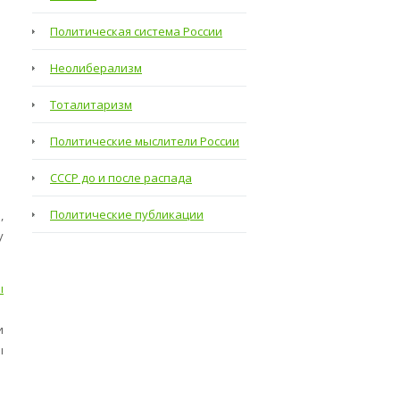
Политическая система России
Неолиберализм
Тоталитаризм
Политические мыслители России
СССР до и после распада
Политические публикации
,
у
ы
и
ы