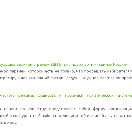
будущее великой страны». В.В.Путин лидер партии «Единая Россия».
нной партией, которой есть не только, что пообещать избирателям
онтролирующая нынешний состав Госдумы, «Единая Россия» по прав
ического режима. Сущность и признаки политической систем
а власти по существу представляет собой форму организаци
ный и конкурентный выбор населением той или иной альтернатив
 во вл ...