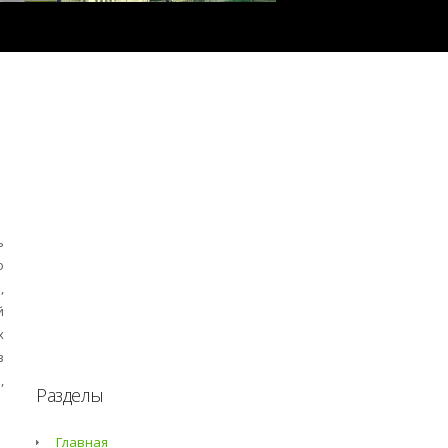
ь
о
,
й
х
в
,
Разделы
Главная