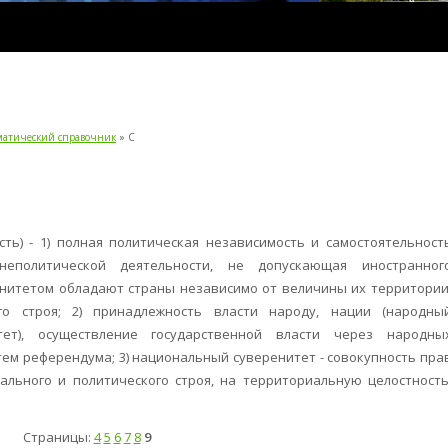
ематический справочник
» С
асть) - 1) полная политическая независимость и самостоятельност
еполитической деятельно­сти, не допускающая иностранног
енитетом обладают страны независимо от величины их территории
го строя; 2) принадлежность власти народу, нации (народ­ны
тет), осуществление государственной власти через народны
ем референдума; 3) национальный суве­ренитет - совокупность пра
иального и политического строя, на территориальную целостность
Страницы:
4
5
6
7
8
9