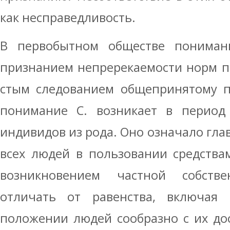
как несправедливость.
В первобытном обществе пониман
признанием непререкаемости норм п
стым следованием общепринятому п
понимание С. возникает в период
инди­видов из рода. Оно означало гл
всех людей в пользовании средства
возникновением частной собств
отличать от ра­венства, включа
положении людей сооб­разно с их до