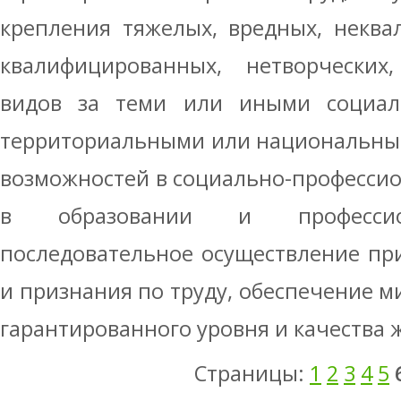
крепления тяжелых, вредных, неква
квалифицированных, нетворческих
видов за теми или иными социаль
террито­риальными или национальны
возмож­ностей в социально-професс
в образо­вании и профессио
последовательное осу­ществление п
и признания по труду, обеспечение 
гарантированного уров­ня и качества 
Страницы:
1
2
3
4
5